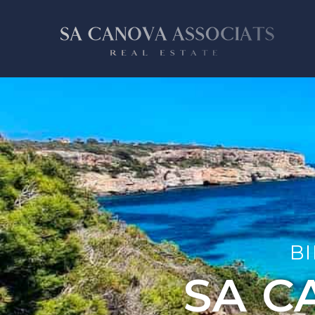
BI
SA C