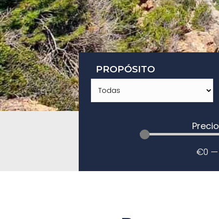
PROPÓSITO
Preci
€
0