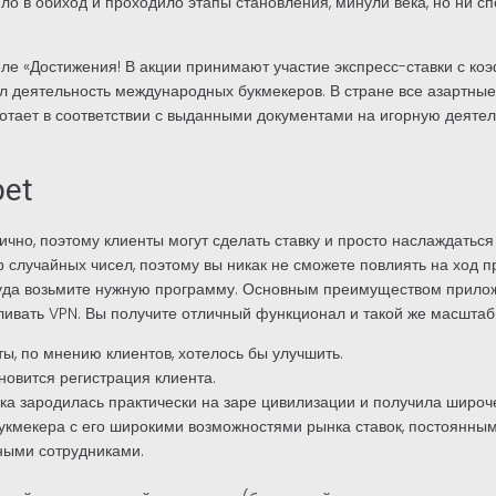
ило в обиход и проходило этапы становления, минули века, но ни спо
ле «Достижения! В акции принимают участие экспресс-ставки с коэ
ал деятельность международных букмекеров. В стране все азартные
аботает в соответствии с выданными документами на игорную деятел
bet
чно, поэтому клиенты могут сделать ставку и просто наслаждаться
 случайных чисел, поэтому вы никак не сможете повлиять на ход 
оттуда возьмите нужную программу. Основным преимуществом прил
вливать VPN. Вы получите отличный функционал и такой же масштаб
ты, по мнению клиентов, хотелось бы улучшить.
новится регистрация клиента.
а зародилась практически на заре цивилизации и получила широч
укмекера с его широкими возможностями рынка ставок, постоянны
нными сотрудниками.