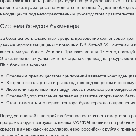
Продолжительность транзакции будет напрямую зависеть от платеж
кабинете статус запроса не меняется в течение 2 дней, необходим
находящейся под непосредственным руководством правительства 
Система бонусов букмекера
За безопасность вложенных средств, проведение финансовых транз
данные игроков защищены с помощью 128-битной SSL-системы и ко
клиентами уже более 12-ти лет. Приложение для ПК – это, пожалу
Это становится актуальным в тех странах, где вход на ресурс мо
ПК с большим экраном.
Основным преимуществом приложений является конфиденциальн
В стране все азартные игры находятся под запретом и поэтому 
Любители карточных игр найдут здесь несколько разновидностей 
Основной упор компания делает на развитие спортивного беттин
Стоит отметить, что первая контора букмекерского направления
Перед установкой в настройках безопасности своего смартфона ра
программа будет загружена, иконка Mostbet появится на рабочем 
средств в американских долларах, евро, российских рублях, гривн
тонкостей и правил каждого слота.