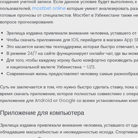
создания учетной записи. Если данное условие будет выполнено, к
пользователей,
mostbet online
которые умеют анализировать разл
готовые прогнозы от специалистов. Мостбет в Узбекистане также 
вопросе прогнозирования.
Зрелища издавна привлекали внимание человека, уставшего от
Чтобы скачать приложение для IOS, перейдите в магазин App S
Это касается качества техподдержки, которая быстро отвечает, 
В режиме 24/7 на сайте функционирует онлайн-чат, где вы мож
Для того, чтобы каждому игроку было комфортно производить ра
и национальной валюте Узбекистана – UZS.
Современная жизнь предоставляет человеку самые разнообразны
Суть ее заключается в том, что нужно быстро сделать ставку, пока
время скачать приложение, которое полностью совместимо с опер
приложение для Android от Google со всеми установочными ком
Приложение для компьютера
Зрелища издавна привлекали внимание человека, уставшего от од
обладавшие масштабностью и неожиданностью исхода. Спортивная