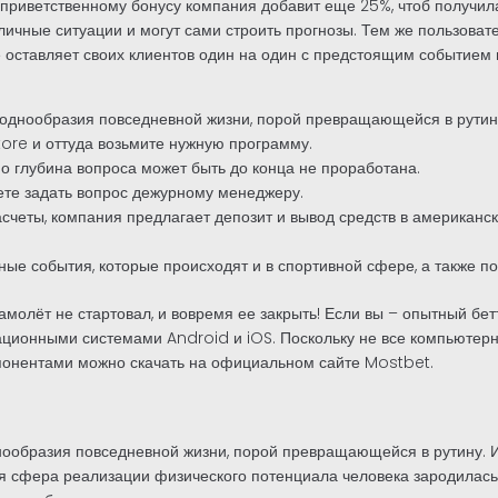
 приветственному бонусу компания добавит еще 25%, чтоб получила
ичные ситуации и могут сами строить прогнозы. Тем же пользоват
не оставляет своих клиентов один на один с предстоящим событием
 однообразия повседневной жизни, порой превращающейся в рутин
tore и оттуда возьмите нужную программу.
но глубина вопроса может быть до конца не проработана.
ете задать вопрос дежурному менеджеру.
счеты, компания предлагает депозит и вывод средств в американски
е события, которые происходят и в спортивной сфере, а также пол
 самолёт не стартовал, и вовремя ее закрыть! Если вы – опытный б
ационными системами Android и iOS. Поскольку не все компьютерн
понентами можно скачать на официальном сайте Mostbet.
нообразия повседневной жизни, порой превращающейся в рутину. И
 сфера реализации физического потенциала человека зародилась 