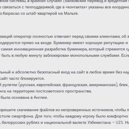
ной системы, в крайних случаях (банковский перевод и кредитная 
о связаться с техподдержкой, где в «контактах» указаны все коор
о.Кюрасао со штаб-квартирой на Мальте.
акций оператор полностью отвечает перед своими клиентами, об э
дируются прямо на входе. Букмекер имеет хорошую репутацию и пр
й, самая инновационная разработка букмекера, который стремится 
жет быть в любую минуту заблокирован монопольными службами. Есл
ый и абсолютно безопасный вход на сайт в любое время без надо
сайт часто блокируется.
рулетки (русская, европейская, французская, американская), блек 
га на территории постсоветского пространства.
 была основана в Англии.
зрешите скачивание файлов из непроверенных источников, чтобы п
столе смартфона. Для того, чтобы каждому игроку было комфортно
ах, белорусских рублях и национальной валюте Узбекистана – UZS.