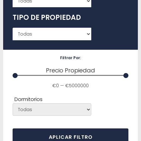
Inglés
TIPO DE PROPIEDAD
Alemán
Filtrar Por:
Precio Propiedad
€
0
—
€
5000000
Dormitorios
APLICAR FILTRO