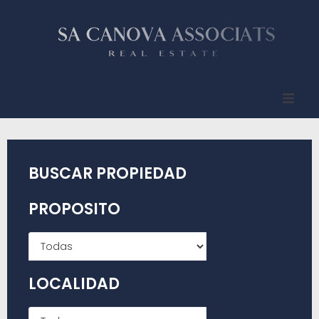
Inicio
Quienes somos
BUSCAR PROPIEDAD
Propiedades
PROPOSITO
Compradores
Vendedores
LOCALIDAD
Contacto