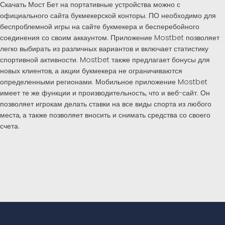
Скачать Мост Бет на портативные устройства можно с
официального сайта букмекерской конторы. ПО необходимо для
беспроблемной игры на сайте букмекера и бесперебойного
соединения со своим аккаунтом. Приложение Mostbet позволяет
легко выбирать из различных вариантов и включает статистику
спортивной активности. Mostbet также предлагает бонусы для
новых клиентов, а акции букмекера не ограничиваются
определенными регионами. Мобильное приложение Mostbet
имеет те же функции и производительность, что и веб-сайт. Он
позволяет игрокам делать ставки на все виды спорта из любого
места, а также позволяет вносить и снимать средства со своего
счета.