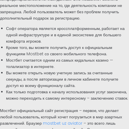
реальное местоположение на то, где деятельность компании не
запрещена. Любой пользователь может без проблем получить
дополнительный подарок за регистрацию.
Софт оператора является кроссплатформенным, работает на
одной инфраструктуре и в единой экосистеме для большего
комфорта игроков.
Кроме того, вы можете получить доступ к официальным
функциям Mostbet со своего мобильного телефона.
Мостбет считается одним из самых кидальных казино —
толализатор в интернете.
Вы можете открыть новую учетную запись за считанные
секунды, а после авторизации в личном кабинете получите
доступ ко всему функционалу сайта.
Как только подготовка к началу использования услуг закончена,
можно переходить к самому интересному – заключению ставок.
Мостбет официальный сайт регистрация – первое, что делает
любой пользователь, который хочет погрузиться в мир азартных
развлечений. Браузер
mostbet uz aviator
– это всего лишь