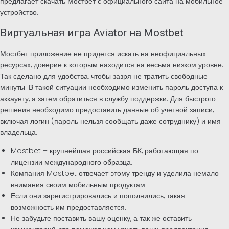
предлагает скачать Мостбет с официального сайта на мобильное
устройство.
Виртуальная игра Aviator на Mostbet
Мостбет приложение не придется искать на неофициальных
ресурсах, доверие к которым находится на весьма низком уровне.
Так сделано для удобства, чтобы зазря не тратить свободные
минуты. В такой ситуации необходимо изменить пароль доступа к
аккаунту, а затем обратиться в службу поддержки. Для быстрого
решения необходимо предоставить данные об учетной записи,
включая логин (пароль нельзя сообщать даже сотруднику) и имя
владельца.
Mostbet – крупнейшая российская БК, работающая по
лицензии международного образца.
Компания Mostbet отвечает этому тренду и уделила немало
внимания своим мобильным продуктам.
Если они зарегистрировались и пополнились, такая
возможность им предоставляется.
Не забудьте поставить вашу оценку, а так же оставить