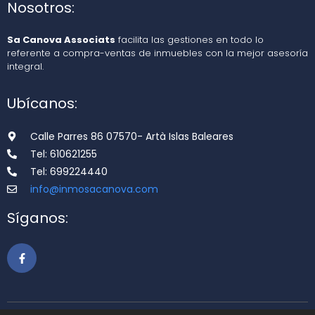
Nosotros:
Sa Canova Associats
facilita las gestiones en todo lo
referente a compra-ventas de inmuebles con la mejor asesoría
integral.
Ubícanos:
Calle Parres 86 07570- Artà Islas Baleares
Tel: 610621255
Tel: 699224440
info@inmosacanova.com
Síganos: