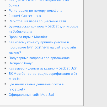
Как сделать в Мостбет бездепозитный
бонус?
Регистрация по номеру телефона
Inglés
Recent Comments
Регистрация через социальные сети
Alemán
Букмекерская контора Mostbet для игроков
из Узбекистана
Правила игры в Мостбет
Как новому клиенту принять участие в
программе 1win partners на сайте онлайн
казино?
Популярные вопросы про приложение
Экспресс бонус
Как вывести деньги из казино Mostbet UZ?
БК Мостбет регистрация, верификация в бк
Mostbet
Где найти самые дешевые слоты в
mostbet?
Официальный сайт MostBet