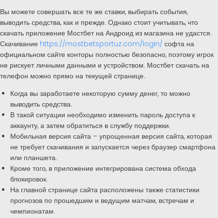
Вы можете совершать все те же ставки, выбирать события,
выводить средства, как и прежде. Однако стоит учитывать, что
скачать приложение Мостбет на Андроид из магазина не удастся.
Скачивание
https://mostbetsportuz.com/login/
софта на
официальном сайте конторы полностью безопасно, поэтому игрок
не рискует личными данными и устройством. Мостбет скачать на
телефон можно прямо на текущей странице.
Когда вы заработаете некоторую сумму денег, то можно
выводить средства.
В такой ситуации необходимо изменить пароль доступа к
аккаунту, а затем обратиться в службу поддержки.
Мобильная версия сайта – упрощенная версия сайта, которая
не требует скачивания и запускается через браузер смартфона
или планшета.
Кроме того, в приложение интегрирована система обхода
блокировок.
На главной странице сайта расположены также статистики
прогнозов по прошедшим и ведущим матчам, встречам и
чемпионатам.