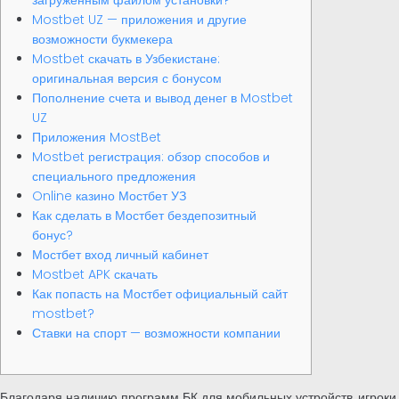
загруженным файлом установки?
Mostbet UZ — приложения и другие
возможности букмекера
Inglés
Mostbet скачать в Узбекистане:
оригинальная версия с бонусом
Alemán
Пополнение счета и вывод денег в Mostbet
UZ
Приложения MostBet
Mostbet регистрация: обзор способов и
специального предложения
Online казино Мостбет УЗ
Как сделать в Мостбет бездепозитный
бонус?
Мостбет вход личный кабинет
Mostbet APK скачать
Как попасть на Мостбет официальный сайт
mostbet?
Ставки на спорт — возможности компании
Благодаря наличию программ БК для мобильных устройств, игроки