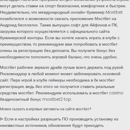
могут делать ставки на спорт безопаснее, комфортнее и быстрее.
Неудивительно, что международный онлайн-букмекер Mostbet
позаботился о возможности скачать приложение Мостбет на
Андроид бесплатно. Также выпущен софт для Айфонов и ПК,
загрузка которого осуществляется с официального сайта
букмекерской конторы. Если вы хотите начать играть в клубе с
преимуществом, то рекомендуем вам попробовать в мостбет
спины за регистрацию без депозита. Вы получите бонус без
необходимости пополнять игровой баланс, что очень удобно.
Мостбет рабочее зеркало драйв лучше всего держать под рукой.
Роскомнадзор в любой момент может заблокировать основной
сайт. Пере игрой в клубе геймеры необходима в бк мостбет
регистрация, ведь без этого не получится ставить реальные
средства мостбет. Рекомендуем использовать в мостбет casino
бездепозитный бонус mostbet2 top.
Можно сыграть в игровые автоматы на сайте мостбет?
ᐉ Если в настройках разрешить ПО производить установку из
неизвестных источников, обновления будут приходить