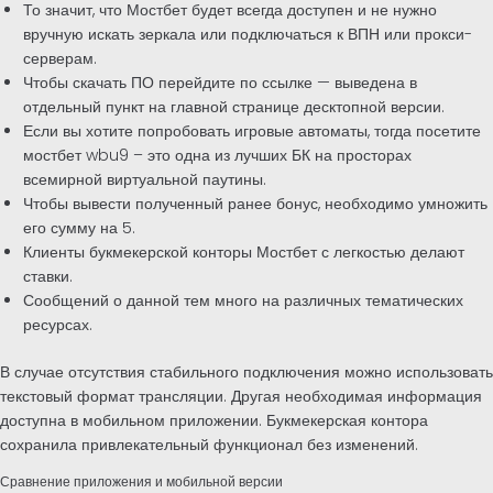
То значит, что Мостбет будет всегда доступен и не нужно
вручную искать зеркала или подключаться к ВПН или прокси-
серверам.
Чтобы скачать ПО перейдите по ссылке — выведена в
отдельный пункт на главной странице десктопной версии.
Если вы хотите попробовать игровые автоматы, тогда посетите
мостбет wbu9 – это одна из лучших БК на просторах
всемирной виртуальной паутины.
Чтобы вывести полученный ранее бонус, необходимо умножить
его сумму на 5.
Клиенты букмекерской конторы Мостбет с легкостью делают
ставки.
Сообщений о данной тем много на различных тематических
ресурсах.
В случае отсутствия стабильного подключения можно использовать
текстовый формат трансляции. Другая необходимая информация
доступна в мобильном приложении. Букмекерская контора
сохранила привлекательный функционал без изменений.
Сравнение приложения и мобильной версии