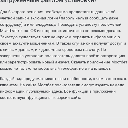
загруженным файлом установки?
Для быстрого решения необходимо предоставить данные об
учетной записи, включая логин (пароль нельзя сообщать даже
сотруднику) и имя владельца. Проводить установку приложений
Mostbet uz на iOS из сторонних источников не рекомендовано.
Зачастую существует риск ненароком передать информацию о
своем аккаунте мошенникам. В таком случае они получат доступ и
к личным данным, и к денежным средствам на счету. По
завершению установки пользователь должен пройти авторизацию
или зарегистрировать новый аккаунт. Скачать приложение Мостбет
можно не только на мобильный телефон, но и на планшет.
Каждый вид предусматривает свои особенности, о чем важно знать
клиентам. На сайте Мостбет пользователи смогут изучить немало
информации, публикуемой здесь. Все функции в приложении
соответствуют функциям в пк версии сайта.