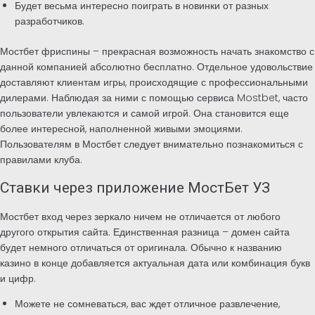
Будет весьма интересно поиграть в новинки от разных
разработчиков.
Мостбет фриспины – прекрасная возможность начать знакомство с
данной компанией абсолютно бесплатно. Отдельное удовольствие
доставляют клиентам игры, происходящие с профессиональными
дилерами. Наблюдая за ними с помощью сервиса Mostbet, часто
пользователи увлекаются и самой игрой. Она становится еще
более интересной, наполненной живыми эмоциями.
Пользователям в Мостбет следует внимательно познакомиться с
правилами клуба.
Ставки через приложение МостБет УЗ
Мостбет вход через зеркало ничем не отличается от любого
другого открытия сайта. Единственная разница – домен сайта
будет немного отличаться от оригинала. Обычно к названию
казино в конце добавляется актуальная дата или комбинация букв
и цифр.
Можете не сомневаться, вас ждет отличное развлечение,