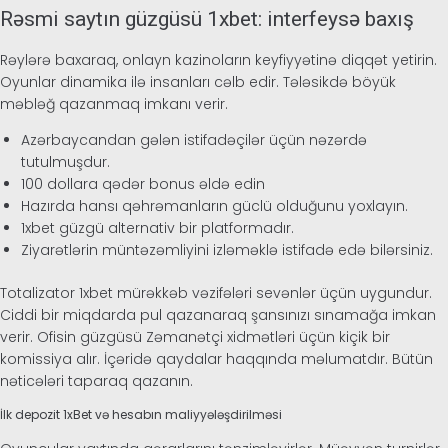
Rəsmi saytın güzgüsü 1xbet: interfeysə baxış
Rəylərə baxaraq, onlayn kazinoların keyfiyyətinə diqqət yetirin.
Oyunlar dinamika ilə insanları cəlb edir. Tələsikdə böyük
məbləğ qazanmaq imkanı verir.
Azərbaycandan gələn istifadəçilər üçün nəzərdə
tutulmuşdur.
100 dollara qədər bonus əldə edin
Hazırda hansı qəhrəmanların güclü olduğunu yoxlayın.
1xbet güzgü alternativ bir platformadır.
Ziyarətlərin müntəzəmliyini izləməklə istifadə edə bilərsiniz.
Totalizator 1xbet mürəkkəb vəzifələri sevənlər üçün uygundur.
Ciddi bir miqdarda pul qazanaraq şansınızı sınamağa imkan
verir. Ofisin güzgüsü Zəmanətçi xidmətləri üçün kiçik bir
komissiya alır. İçəridə qaydalar haqqında məlumatdır. Bütün
nəticələri taparaq qazanın.
İlk depozit 1xBet və hesabın maliyyələşdirilməsi