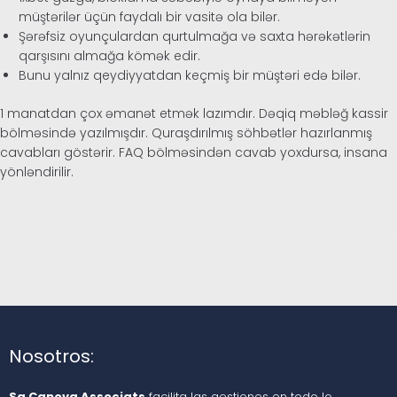
müştərilər üçün faydalı bir vasitə ola bilər.
Şərəfsiz oyunçulardan qurtulmağa və saxta hərəkətlərin
qarşısını almağa kömək edir.
Bunu yalnız qeydiyyatdan keçmiş bir müştəri edə bilər.
1 manatdan çox əmanət etmək lazımdır. Dəqiq məbləğ kassir
bölməsində yazılmışdır. Quraşdırılmış söhbətlər hazırlanmış
cavabları göstərir. FAQ bölməsindən cavab yoxdursa, insana
yönləndirilir.
Nosotros:
Sa Canova Associats
facilita las gestiones en todo lo