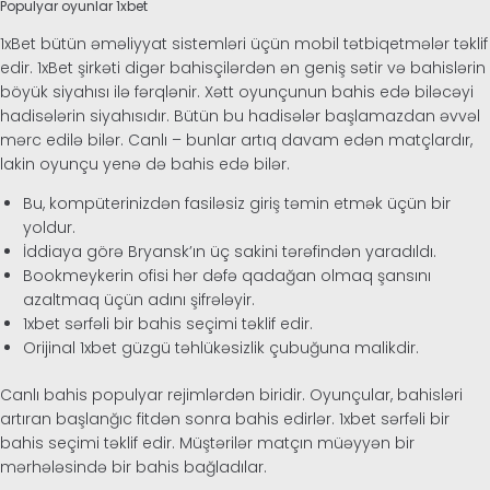
Populyar oyunlar 1xbet
1xBet bütün əməliyyat sistemləri üçün mobil tətbiqetmələr təklif
edir. 1xBet şirkəti digər bahisçilərdən ən geniş sətir və bahislərin
böyük siyahısı ilə fərqlənir. Xətt oyunçunun bahis edə biləcəyi
hadisələrin siyahısıdır. Bütün bu hadisələr başlamazdan əvvəl
mərc edilə bilər. Canlı – bunlar artıq davam edən matçlardır,
lakin oyunçu yenə də bahis edə bilər.
Bu, kompüterinizdən fasiləsiz giriş təmin etmək üçün bir
yoldur.
İddiaya görə Bryansk’ın üç sakini tərəfindən yaradıldı.
Bookmeykerin ofisi hər dəfə qadağan olmaq şansını
azaltmaq üçün adını şifrələyir.
1xbet sərfəli bir bahis seçimi təklif edir.
Orijinal 1xbet güzgü təhlükəsizlik çubuğuna malikdir.
Canlı bahis populyar rejimlərdən biridir. Oyunçular, bahisləri
artıran başlanğıc fitdən sonra bahis edirlər. 1xbet sərfəli bir
bahis seçimi təklif edir. Müştərilər matçın müəyyən bir
mərhələsində bir bahis bağladılar.