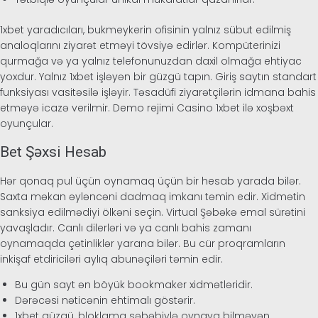
1xbet yaradıcıları, bukmeykerin ofisinin yalnız sübut edilmiş
analoqlarını ziyarət etməyi tövsiyə edirlər. Kompüterinizi
qurmağa və ya yalnız telefonunuzdan daxil olmağa ehtiyac
yoxdur. Yalnız 1xbet işləyən bir güzgü tapın. Giriş saytın standart
funksiyası vasitəsilə işləyir. Təsadüfi ziyarətçilərin idmana bahis
etməyə icazə verilmir. Demo rejimi Casino 1xbet ilə xoşbəxt
oyunçular.
Bet Şəxsi Hesab
Hər qonaq pul üçün oynamaq üçün bir hesab yarada bilər.
Saxta məkan əyləncəni dadmaq imkanı təmin edir. Xidmətin
sanksiya edilmədiyi ölkəni seçin. Virtual Şəbəkə emal sürətini
yavaşladır. Canlı dilerləri və ya canlı bahis zamanı
oynamaqda çətinliklər yarana bilər. Bu cür proqramların
inkişaf etdiriciləri aylıq abunəçiləri təmin edir.
Bu gün sayt ən böyük bookmaker xidmətləridir.
Dərəcəsi nəticənin ehtimalı göstərir.
1xbet güzgü, bloklama səbəbiylə oynaya bilməyən