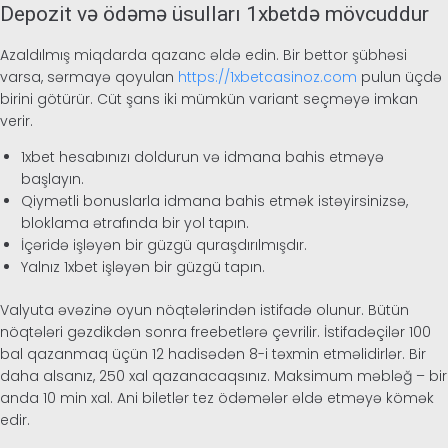
Depozit və ödəmə üsulları 1xbetdə mövcuddur
Azaldılmış miqdarda qazanc əldə edin. Bir bettor şübhəsi
varsa, sərmayə qoyulan
https://1xbetcasinoz.com
pulun üçdə
birini götürür. Cüt şans iki mümkün variant seçməyə imkan
verir.
1xbet hesabınızı doldurun və idmana bahis etməyə
başlayın.
Qiymətli bonuslarla idmana bahis etmək istəyirsinizsə,
bloklama ətrafında bir yol tapın.
İçəridə işləyən bir güzgü quraşdırılmışdır.
Yalnız 1xbet işləyən bir güzgü tapın.
Valyuta əvəzinə oyun nöqtələrindən istifadə olunur. Bütün
nöqtələri gəzdikdən sonra freebetlərə çevrilir. İstifadəçilər 100
bal qazanmaq üçün 12 hadisədən 8-i təxmin etməlidirlər. Bir
daha alsanız, 250 xal qazanacaqsınız. Maksimum məbləğ – bir
anda 10 min xal. Ani biletlər tez ödəmələr əldə etməyə kömək
edir.