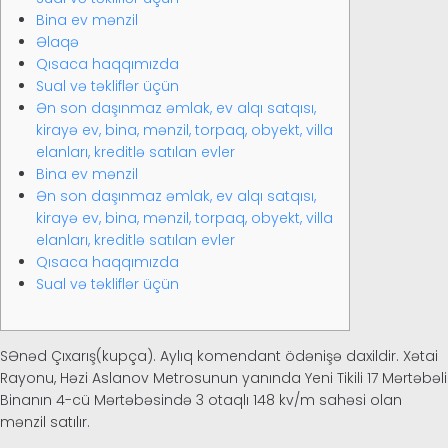
Bina ev mənzil
Alemán
Əlaqə
Qısaca haqqımızda
Sual və təkliflər üçün
Ən son daşınmaz əmlak, ev alqı satqısı,
kirayə ev, bina, mənzil, torpaq, obyekt, villa
elanları, kreditlə satılan evler
Bina ev mənzil
Ən son daşınmaz əmlak, ev alqı satqısı,
kirayə ev, bina, mənzil, torpaq, obyekt, villa
elanları, kreditlə satılan evler
Qısaca haqqımızda
Sual və təkliflər üçün
SƏnəd Çıxarış(kupça). Aylıq komendant ödənişə daxildir. Xətai
Rayonu, Həzi Aslanov Metrosunun yanında Yeni Tikili 17 Mərtəbəli
Binanın 4-cü Mərtəbəsində 3 otaqlı 148 kv/m sahəsi olan
mənzil satılır.