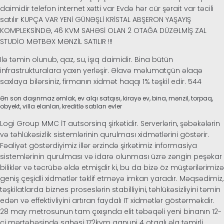
daimidir telefon internet xətti var Evdə hər cür şərait var təcili
satılır KUPÇA VAR YENİ GÜNƏŞLİ KRİSTAL ABŞERON YAŞAYIŞ
KOMPLEKSİNDƏ, 46 KVM SAHƏSİ OLAN 2 OTAĞA DÜZƏLMİŞ ZAL
STUDİO MƏTBƏX MƏNZİL SATILIR !!!
Ilə təmin olunub, qaz, su, işıq daimidir. Bina bütün
infrastrukturalara yaxın yerləşir. Əlavə məlumatçün əlaqə
saxlaya bilərsiniz, firmanın xidmət haqqı 1% təşkil edir. 544
Ən son daşınmaz əmlak, ev alqı satqısı, kirayə ev, bina, mənzil, torpaq,
obyekt, villa elanları, kreditlə satılan evler
Logi Group MMC İT autsorsinq şirkətidir. Serverlərin, şəbəkələrin
və təhlükəsizlik sistemlərinin qurulması xidmətlərini göstərir.
Fəaliyət göstərdiyimiz illər ərzində şirkətimiz informasiya
sistemlərinin qurulması və idarə olunması üzrə zəngin peşəkar
biliklər və təcrübə əldə etmişdir ki, bu da bizə öz müştərilərimizə
geniş çeşidli xidmətlər təklif etməyə imkan yaradır. Məqsədimiz,
təşkilatlarda biznes proseslərin stabilliyini, təhlükəsizliyini təmin
edən və effektivliyini artıran faydalı IT xidmətlər göstərməkdir.
28 may metrosunun tam çıxışında elit təbəqəli yeni binanın 12-
ci mərtəbəsində sahəsi 172kvm qanuni 4 otaqlı əla təmirli