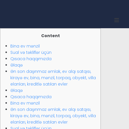
Inicio
Content
Bina ev mənzil
Quienes somos
Sual və təkliflər üçün
Qısaca haqqımızda
Propiedades
Əlaqə
Ən son daşınmaz əmlak, ev alqı satqısı,
Compradores
kirayə ev, bina, mənzil, torpaq, obyekt, villa
elanları, kreditlə satılan evler
Əlaqə
Vendedores
Qısaca haqqımızda
Bina ev mənzil
Contacto
Ən son daşınmaz əmlak, ev alqı satqısı,
kirayə ev, bina, mənzil, torpaq, obyekt, villa
elanları, kreditlə satılan evler
Inglés
Sual və təkliflər üçün