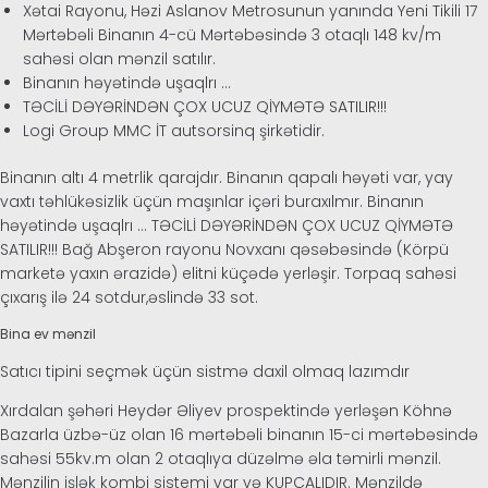
Xətai Rayonu, Həzi Aslanov Metrosunun yanında Yeni Tikili 17
Mərtəbəli Binanın 4-cü Mərtəbəsində 3 otaqlı 148 kv/m
sahəsi olan mənzil satılır.
Binanın həyətində uşaqlrı …
TƏCİLİ DƏYƏRİNDƏN ÇOX UCUZ QİYMƏTƏ SATILIR!!!
Logi Group MMC İT autsorsinq şirkətidir.
Binanın altı 4 metrlik qarajdır. Binanın qapalı həyəti var, yay
vaxtı təhlükəsizlik üçün maşınlar içəri buraxılmır. Binanın
həyətində uşaqlrı … TƏCİLİ DƏYƏRİNDƏN ÇOX UCUZ QİYMƏTƏ
SATILIR!!! Bağ Abşeron rayonu Novxanı qəsəbəsində (Körpü
marketə yaxın ərazidə) elitni küçədə yerləşir. Torpaq sahəsi
çıxarış ilə 24 sotdur,əslində 33 sot.
Bina ev mənzil
Satıcı tipini seçmək üçün sistmə daxil olmaq lazımdır
Xırdalan şəhəri Heydər Əliyev prospektində yerləşən Köhnə
Bazarla üzbə-üz olan 16 mərtəbəli binanın 15-ci mərtəbəsində
sahəsi 55kv.m olan 2 otaqlıya düzəlmə əla təmirli mənzil.
Mənzilin işlək kombi sistemi var və KUPÇALIDIR. Mənzildə