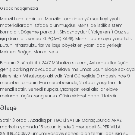
Qısaca haqqımızda
Mənzil tam təmirlidir. Mənzilin təmirində yüksək keyfiyyətli
materiallardan istfadə olunmuşdur. Mənzildə İstilik sistemi
kombidir, Döşəmə parkettir, Skvaznoydur ( Yelçəkən ) Qaz su
işıq daimidir, sənəd KUPÇA-ÇIXARIŞ. Mənzil ipotekaya yararlıdır.
Bütün infrastrukturlar və iaşə obyektləri yaxınlıqda yerləşir
Məktəb, Bağça, Market və s.
Binanın 2 sürətli lifti, 24/7 Mühafizə sistemi, Avtomobillər üçün
geniş parking mövcuddur. Əlavə məlumat üçün əlaqə saxlaya
bilərsiniz + Whatsapp aktivdir. Yeni Günəşlidə D massivində 9
mərtəbəli binanın 1-ci mərtəbəsində, 2 otaqlı yaxşı təmirli
mənzil satılır. Sənədi Kupça, Çıxarışdır. Real alıcılar əlavə
məlumat üçün zəng vurun. Ofisin xidmət haqqı 1 faizdir
Əlaqə
Satılır 3 otaqlı, Azadlıq pr. TƏCİLİ SATILIR Qaraçuxurda ARAZ
marketin yanında 15 sotun içində 2 mərtəbəli SUPER VİLLA
SATILIR..400kv2 ümumi yaşayış sahəsi olan təmirli qaz isiq su