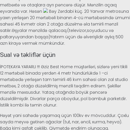
mətbəxtə və otaqlara ayrı pəncərə düşür. Mənzilin açaıq
eyvanıda var. Həsən
Bəy Zərdabi küç. 20 Yanvar metrosuna
yaxın yerləşən 20 mərtəbəli binanın 4-cü mərtəbəsində ümumi
sahəsi 45 kvmetr olan 2 otağa düzəlmə əla təmirli mənzil
satılır.Əşyalar mənzildə qalacaq.(televizor,soyuducu və
paltaryuyandan başqa)Yatırım üçün də əlverişlidir aylıq 500
azn kirayə vermək mümkündür.
Sual və təkliflər üçün
İPOTEKAYA YARARLI !!! Əziz Best Home müştəriləri, sizlərə yeni tikili
12 mərtəbəli binada yerdən 4 metr hündürlükdə 1 –ci
mərtəbədə yerləşən tam təmirli 46 kvm sahəsi olan zal studio
mətbəx, 2 otağa düzəldilmiş mənzili təqdim edirəm. Şəkillər
mənzilə məxsusdur. Yataq otağında böyük pəncərə
düzəldilmişdir. Divarlar parça oboydur, pol bambuk parketdir.
İstilik kombi ilə təmin olunur.
Həyət yani sahədə yaşamaq üçün 100kv ev mövcuddur. Çoxlu
sayda meyvə gətirən ağaclar (tut, nar, əncil, xurma, heyva).
Bağa kimi asfalt çəkilib. Qiymətdə endirim olunacaq.