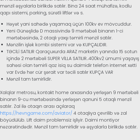
mənzil əşyalarla birlikdə satılır. Bina 24 saat mühafizə, kodlu
qapı sistemi, parking, sürətli liftlər və s.
Həyət yani sahədə yaşamaq üçün 100kv ev mövcuddur.
Yeni Günəşlidə D massivində 9 mərtəbəli binanın 1-ci
mərtəbəsində, 2 otaqlı yaxşı təmirli mənzil satılır.
Mənzilin işlək kombi sistemi var və KUPÇALIDIR.
TƏCİLİ SATILIR Qaraçuxurda ARAZ marketin yanında 15 sotun
içində 2 mərtəbəli SUPER VİLLA SATILIR..400kv2 ümumi yaşayış
sahəsi olan təmirli qaz isiq su daimidir telefon internet xətti
var Evdə hər cür şərait var təcili satılır KUPÇA VAR
Mənzil tam təmirlidir.
Xalqlar metrosu, kontakt home arxasında yerləşən 9 mərtəbəli
binanın 9-cu mərtəbəsində yerləşən qanuni 5 otaqlı mənzil
satılır. Zal ilə otaqın arası açılaraq
https://hevngame.com/aviator/
4 otaqlıya çevrilib və zal
böyüdülüb. Lift daim problemsiz işliyir. Daimi montiyor
nəzarətindədir. Mənzil tam təmirlidir və əşyalarla birlikdə satılır.