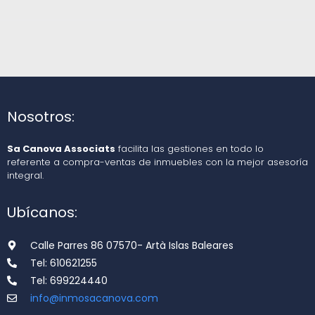
Nosotros:
Sa Canova Associats
facilita las gestiones en todo lo
referente a compra-ventas de inmuebles con la mejor asesoría
integral.
Ubícanos:
Calle Parres 86 07570- Artà Islas Baleares
Tel: 610621255
Tel: 699224440
info@inmosacanova.com