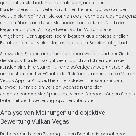
genannten Methoden zu kontaktieren, und einer
Kundendienstmitarbeiter wird Ihnen helfen. Egal wo auf der
Welt Sie sich befinden, Sie können das Team des Casinos ganz
einfach über eine dieser Methoden kontaktieren. Nach der
Registrierung der Anfrage beantwortet Vulkan diese
umgehend. Der Support-Team besteht aus professionellen
Beratern, die seit vielen Jahren in diesem Bereich tätig sind.
Sie werden Fragen angemessen beantworten und der Ziel ist,
die Vegas-Kunden so gut wie möglich zu führen, denn die
Kunden sind ihre Stärke. Für eine sofortige Antwort nutzen Sie
am besten den Live-Chat oder Telefonnummer. Um die Vulkan
Vegas App für Android herunterzuladen, müssen Sie den
Browser zur mobilen Version wechseln und den
entsprechenden Menüpunkt aktivieren. Danach können Sie die
Datei mit der Erweiterung .apk herunterladen.
Analyse von Meinungen und objektive
Bewertung Vulkan Vegas
Dritte haben keinen Zugang zu den Benutzerinformationen,