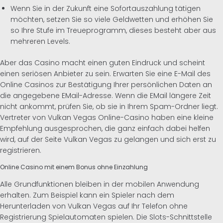
Wenn Sie in der Zukunft eine Sofortauszahlung tätigen
möchten, setzen Sie so viele Geldwetten und erhöhen Sie
so Ihre Stufe im Treueprogramm, dieses besteht aber aus
mehreren Levels.
Aber das Casino macht einen guten Eindruck und scheint
einen seriösen Anbieter zu sein. Erwarten Sie eine E-Mail des
Online Casinos zur Bestätigung Ihrer persönlichen Daten an
die angegebene EMail-Adresse. Wenn die EMail längere Zeit
nicht ankommt, prüfen Sie, ob sie in Ihrem Spam-Ordner liegt.
Vertreter von Vulkan Vegas Online-Casino haben eine kleine
Empfehlung ausgesprochen, die ganz einfach dabei helfen
wird, auf der Seite Vulkan Vegas zu gelangen und sich erst zu
registrieren.
Online Casino mit einem Bonus ohne Einzahlung
Alle Grundfunktionen bleiben in der mobilen Anwendung
erhalten. Zum Beispiel kann ein Spieler nach dem
Herunterladen von Vulkan Vegas auf Ihr Telefon ohne
Registrierung Spielautomaten spielen. Die Slots-Schnittstelle