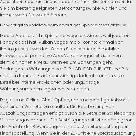
Aussichten über die Tische haben können. Sie können den für
Sie am besten geeigneten Betrachtungswinkel wählen und
immer wenn Sie wollen ändern.
Die wichtigsten Vorteile: Warum bevorzugen Spieler diesen Spielclub?
Mobile App ist für Ihr Spiel unterwegs entwickelt, weil jeder ein
Handy dabei hat. Vulkan Vegas mobil konnte einmal von
Ihnen getestet werden! Öffnen Sie diese App in mobilen
Browser oder per native App. Vulkan Vegas ist auf einem
ziemlich hohen Niveau, wenn es um Zahlungen geht.
Zahlungen in Währungen wie EUR, USD, CAD, RUB, KZT und PLN
erfolgen können. Es ist sehr wichtig, dadurch können viele
Betreiber interne Provisionen oder ungünstige
Währungsumrechnungskurse vermeiden.
Es gibt eine Online-Chat-Option, um eine sofortige Antwort
von einem Vertreter zu erhalten. Die Bearbeitung von
Auszahlungsanträgen erfolgt durch die Betreiber Spieleportals
Vulkan Vegas manuell. Die Bestätigungszeit ist abhängig von
der Anzahl der Bewerbungen und der Arbeitsbelastung der
Finanzabteilung. Wenn Sie in der Zukunft eine Sofortauszahlung