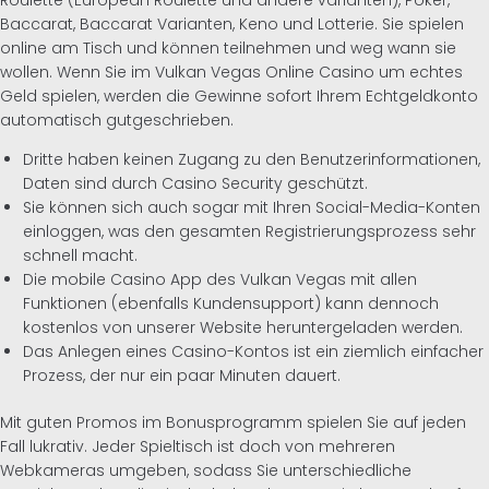
Roulette (European Roulette und andere varianten), Poker,
Baccarat, Baccarat Varianten, Keno und Lotterie. Sie spielen
online am Tisch und können teilnehmen und weg wann sie
wollen. Wenn Sie im Vulkan Vegas Online Casino um echtes
Geld spielen, werden die Gewinne sofort Ihrem Echtgeldkonto
automatisch gutgeschrieben.
Dritte haben keinen Zugang zu den Benutzerinformationen,
Daten sind durch Casino Security geschützt.
Sie können sich auch sogar mit Ihren Social-Media-Konten
einloggen, was den gesamten Registrierungsprozess sehr
schnell macht.
Die mobile Casino App des Vulkan Vegas mit allen
Funktionen (ebenfalls Kundensupport) kann dennoch
kostenlos von unserer Website heruntergeladen werden.
Das Anlegen eines Casino-Kontos ist ein ziemlich einfacher
Prozess, der nur ein paar Minuten dauert.
Mit guten Promos im Bonusprogramm spielen Sie auf jeden
Fall lukrativ. Jeder Spieltisch ist doch von mehreren
Webkameras umgeben, sodass Sie unterschiedliche