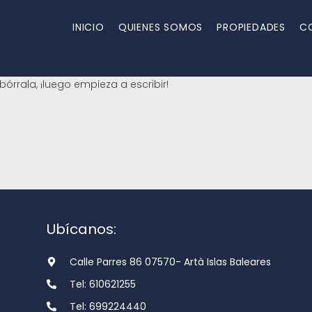
INICIO
QUIENES SOMOS
PROPIEDADES
C
bórrala, ¡luego empieza a escribir!
Ubícanos:
Calle Parres 86 07570- Artà Islas Baleares
Tel: 610621255
Tel: 699224440