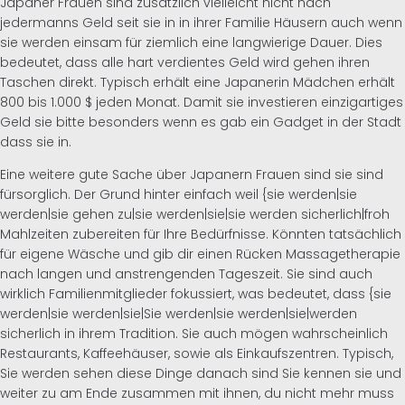
Japaner Frauen sind zusätzlich vielleicht nicht nach
jedermanns Geld seit sie in in ihrer Familie Häusern auch wenn
sie werden einsam für ziemlich eine langwierige Dauer. Dies
bedeutet, dass alle hart verdientes Geld wird gehen ihren
Taschen direkt. Typisch erhält eine Japanerin Mädchen erhält
800 bis 1.000 $ jeden Monat. Damit sie investieren einzigartiges
Geld sie bitte besonders wenn es gab ein Gadget in der Stadt
dass sie in.
Eine weitere gute Sache über Japanern Frauen sind sie sind
fürsorglich. Der Grund hinter einfach weil {sie werden|sie
werden|sie gehen zu|sie werden|sie|sie werden sicherlich|froh
Mahlzeiten zubereiten für Ihre Bedürfnisse. Könnten tatsächlich
für eigene Wäsche und gib dir einen Rücken Massagetherapie
nach langen und anstrengenden Tageszeit. Sie sind auch
wirklich Familienmitglieder fokussiert, was bedeutet, dass {sie
werden|sie werden|sie|Sie werden|sie werden|sie|werden
sicherlich in ihrem Tradition. Sie auch mögen wahrscheinlich
Restaurants, Kaffeehäuser, sowie als Einkaufszentren. Typisch,
Sie werden sehen diese Dinge danach sind Sie kennen sie und
weiter zu am Ende zusammen mit ihnen, du nicht mehr muss