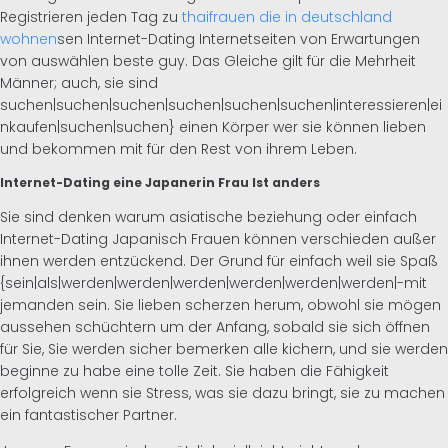
Registrieren jeden Tag zu
thaifrauen die in deutschland
wohnen
sen Internet-Dating Internetseiten von Erwartungen
Inglés
von auswählen beste guy. Das Gleiche gilt für die Mehrheit
Männer; auch, sie sind
Alemán
suchen|suchen|suchen|suchen|suchen|suchen|interessieren|ei
nkaufen|suchen|suchen} einen Körper wer sie können lieben
und bekommen mit für den Rest von ihrem Leben.
Internet-Dating eine Japanerin Frau Ist anders
Sie sind denken warum asiatische beziehung oder einfach
Internet-Dating Japanisch Frauen können verschieden außer
ihnen werden entzückend. Der Grund für einfach weil sie Spaß
{sein|als|werden|werden|werden|werden|werden|werden|-mit
jemanden sein. Sie lieben scherzen herum, obwohl sie mögen
aussehen schüchtern um der Anfang, sobald sie sich öffnen
für Sie, Sie werden sicher bemerken alle kichern, und sie werden
beginne zu habe eine tolle Zeit. Sie haben die Fähigkeit
erfolgreich wenn sie Stress, was sie dazu bringt, sie zu machen
ein fantastischer Partner.