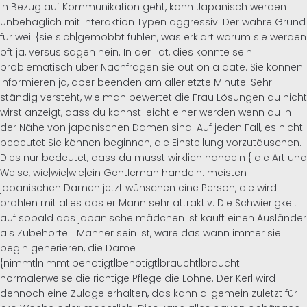
In Bezug auf Kommunikation geht, kann Japanisch werden
unbehaglich mit Interaktion Typen aggressiv. Der wahre Grund
für weil {sie sich|gemobbt fühlen, was erklärt warum sie werden
oft ja, versus sagen nein. In der Tat, dies könnte sein
problematisch über Nachfragen sie out on a date. Sie können
informieren ja, aber beenden am allerletzte Minute. Sehr
ständig versteht, wie man bewertet die Frau Lösungen du nicht
wirst anzeigt, dass du kannst leicht einer werden wenn du in
der Nähe von japanischen Damen sind. Auf jeden Fall, es nicht
bedeutet Sie können beginnen, die Einstellung vorzutäuschen.
Dies nur bedeutet, dass du musst wirklich handeln { die Art und
Weise, wie|wie|wie|ein Gentleman handeln. meisten
japanischen Damen jetzt wünschen eine Person, die wird
prahlen mit alles das er Mann sehr attraktiv. Die Schwierigkeit
auf sobald das japanische mädchen ist kauft einen Ausländer
als Zubehörteil. Männer sein ist, wäre das wann immer sie
begin generieren, die Dame
{nimmt|nimmt|benötigt|benötigt|braucht|braucht
normalerweise die richtige Pflege die Löhne. Der Kerl wird
dennoch eine Zulage erhalten, das kann allgemein zuletzt für