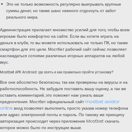
Это не только возможность регулярно выигрывать крупные
суммы денег, но также шанс немного отдохнуть от забот
реального мира.
Администрация прилагает множество усилий для того, чтобы всем
игрокам было комфортно на сайте. Если вы хотите играть на
деньги в клубе, то вы можете использовать не только ПК, но также
смартфон для это цели. Мостбет рабочий сайт сейчас позволяет
наслаждаться сотнями различных игорных аппаратов на любой
вкус.
Mostbet APK Android: где взять и как правильно пройти установку?
Все они абсолютно безопасны, так как проверены на вирусы и на
работоспособность. Не забудьте поставить вашу оценку, а так же
оставить комментарий, это поможет нам узнать ваши
предпочтения. Мостбет официальный сайт
mostbet aviator
online
вход позволяет выполнить, просто указав номер телефона
или адрес электронной почты и пароль. По такому же принципу
авторизация происходит через приложение Mostbet скачать
которое можно было по инструкции выше.