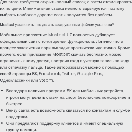
Для этого требуется открыть полный список, а затем отфильтровать
их по цене. Минимальная ставка немного варьируется, поэтому
выбрать наиболее дорогие слоты получится без проблем.
Mostbet установить: что делать с загруженным файлом установки?
Мобильное приложение Mostbet UZ полностью дублирует
официальный сайт с точки зрения функционала. Логично, что и
процесс заключения пари выглядит практически идентично. Кроме
прочего, если приложение Mostbet скачать бесплатно, можно
ограничить к нему доступ, настроив вход в учетную запись по коду
или отпечатку пальца. Также авторизоваться можно с помощью
своей страницы ВК, Facebook, Twitter, Google Plus,
Одноклассники или Steam.
Благодаря наличию программ БК для мобильных устройств,
игроки могут делать ставки на спорт безопаснее, комфортнее и
быстрее.
Внизу сайта есть возможность связаться по контактам и службе
поддержки.
Они предлагают поддержку клиентов и имеют специальную
группу помощи.