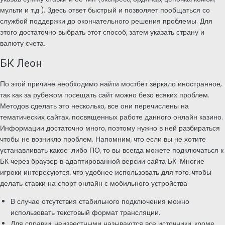
мульти и т.д.). Здесь ответ быстрый и позволяет пообщаться со
службой поддержки до окончательного решения проблемы. Для
этого достаточно выбрать этот способ, затем указать страну и
валюту счета.
БК Леон
По этой причине необходимо найти мостбет зеркало иностранное,
так как за рубежом посещать сайт можно безо всяких проблем.
Методов сделать это несколько, все они перечислены на
тематических сайтах, посвященных работе данного онлайн казино.
Информации достаточно много, поэтому нужно в ней разбираться
чтобы не возникло проблем. Напомним, что если вы не хотите
устанавливать какое-либо ПО, то вы всегда можете подключаться к
БК через браузер в адаптированной версии сайта БК. Многие
игроки интересуются, что удобнее использовать для того, чтобы
делать ставки на спорт онлайн с мобильного устройства.
В случае отсутствия стабильного подключения можно
использовать текстовый формат трансляции.
Для справки, неизвестными называются все источники, кроме