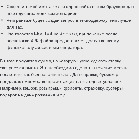
Сохранить моё имя, email и адрес сайта в этом браузере для
последующих моих комментариев.
Чем раньше будет создан запрос в техподдержку, тем лучше
для вас.
Что касается Mostbet на Android, приложение после
распаковки APK файла предоставляет доступ ко всему
функционалу экосистемы оператора.
В итоге получится сумма, на которую нужно сделать ставку
экспресс формата. Это необходимо сделать в течение месяца
после того, как был пополнен счет. Для справки, букмекер
предлагает множество промо-акций на выгодных условиях.
Например, кэшбэк, розыгрыши, фрибеты, страховку, бустеры,
подарок на день рождения и т.д.