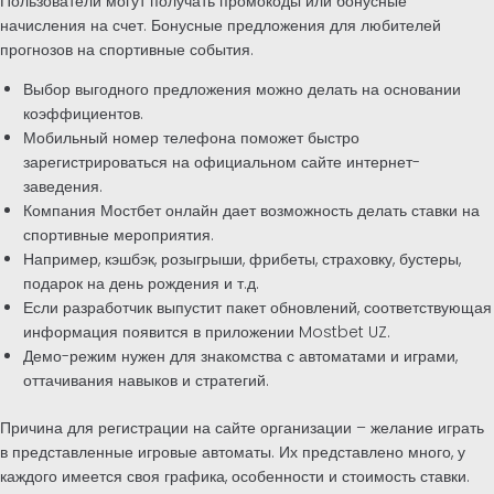
Пользователи могут получать промокоды или бонусные
начисления на счет. Бонусные предложения для любителей
прогнозов на спортивные события.
Выбор выгодного предложения можно делать на основании
коэффициентов.
Мобильный номер телефона поможет быстро
зарегистрироваться на официальном сайте интернет-
заведения.
Компания Мостбет онлайн дает возможность делать ставки на
спортивные мероприятия.
Например, кэшбэк, розыгрыши, фрибеты, страховку, бустеры,
подарок на день рождения и т.д.
Если разработчик выпустит пакет обновлений, соответствующая
информация появится в приложении Mostbet UZ.
Демо-режим нужен для знакомства с автоматами и играми,
оттачивания навыков и стратегий.
Причина для регистрации на сайте организации – желание играть
в представленные игровые автоматы. Их представлено много, у
каждого имеется своя графика, особенности и стоимость ставки.