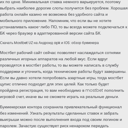
их по цене. Минимальная ставка немного варьируется, поэтому
выбрать наиболее дорогие слоты получится без проблем. Хорошая
работа онлайн казино не возможна без удобного сайта и
мобильного приложение. Напомним, что если вы не хотите
устанавливать какое-либо ПО, то вы всегда можете подключаться к
БК через браузер в адаптированной версии сайта БК.
Скачать Mostbet UZ на Андроид apk и IOS: обзор букмекера
Мостбет рабочий сайт сейчас позволяет наслаждаться сотнями
различных игорных аппаратов на любой вкус. Если вдруг
проводятся в мостбет работы, то вы можете написать в службу
поддержки и уточнить, когда технические работы будут завершены.
Если вы давно хотели попробовать азартные игры, тогда мостбет
цупис отлично подходит для этих целей. Как только будет
пройдена регистрация, то вам необходимо в mostbet пополнить
игровой счет, иначе вы не сможете играть на реальные деньги.
Букмекерская контора сохранила привлекательный функционал
без изменений. Узнать результаты сделанных ставок и забрать
выигрыши можно после выполнения входа под своим логином и
паролем. Зачастую существует риск ненароком передать