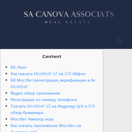
Inicio
Content
БК Леон
Quienes somos
Как скачать Mostbet UZ на iOS Айфон
БК Мостбет регистрация, верификация в бк
Propiedades
Mostbet
Видео обзор приложения
Compradores
Регистрация по номеру телефона
Скачать Mostbet UZ на Андроид apk и IOS:
обзор букмекера
Vendedores
Мостбет Авиатор игра
Как скачать приложение Мостбет на
Contacto