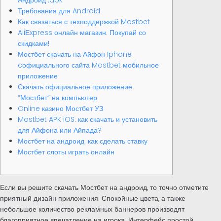
Андроид .apk
Требования для Android
Как связаться с техподдержкой Mostbet
Inglés
AliЕxpress онлайн магазин. Покупай со
скидками!
Alemán
Мостбет скачать на Айфон Iphone
cофициального сайта Mostbet мобильное
приложение
Скачать официальное приложение
“Мостбет” на компьютер
Online казино Мостбет УЗ
Mostbet APK iOS: как скачать и установить
для Айфона или Айпада?
Мостбет на андроид: как сделать ставку
Мостбет слоты играть онлайн
Если вы решите скачать Мостбет на андроид, то точно отметите
приятный дизайн приложения. Спокойные цвета, а также
небольшое количество рекламных баннеров производят
благоприятное впечатление на игрока. Интерфейс простой,