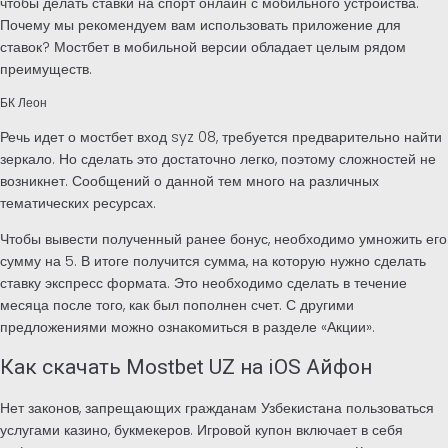
чтобы делать ставки на спорт онлайн с мобильного устройства.
Почему мы рекомендуем вам использовать приложение для
ставок? Мостбет в мобильной версии обладает целым рядом
преимуществ.
БК Леон
Речь идет о мостбет вход syz 08, требуется предварительно найти
зеркало. Но сделать это достаточно легко, поэтому сложностей не
возникнет. Сообщений о данной тем много на различных
тематических ресурсах.
Чтобы вывести полученный ранее бонус, необходимо умножить его
сумму на 5. В итоге получится сумма, на которую нужно сделать
ставку экспресс формата. Это необходимо сделать в течение
месяца после того, как был пополнен счет. С другими
предложениями можно ознакомиться в разделе «Акции».
Как скачать Mostbet UZ на iOS Айфон
Нет законов, запрещающих гражданам Узбекистана пользоваться
услугами казино, букмекеров. Игровой купон включает в себя