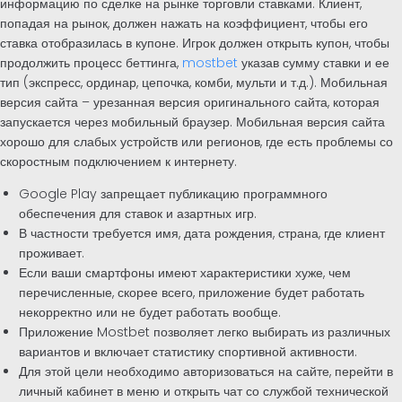
информацию по сделке на рынке торговли ставками. Клиент,
попадая на рынок, должен нажать на коэффициент, чтобы его
ставка отобразилась в купоне. Игрок должен открыть купон, чтобы
продолжить процесс беттинга,
mostbet
указав сумму ставки и ее
тип (экспресс, ординар, цепочка, комби, мульти и т.д.). Мобильная
версия сайта – урезанная версия оригинального сайта, которая
запускается через мобильный браузер. Мобильная версия сайта
хорошо для слабых устройств или регионов, где есть проблемы со
скоростным подключением к интернету.
Google Play запрещает публикацию программного
обеспечения для ставок и азартных игр.
В частности требуется имя, дата рождения, страна, где клиент
проживает.
Если ваши смартфоны имеют характеристики хуже, чем
перечисленные, скорее всего, приложение будет работать
некорректно или не будет работать вообще.
Приложение Mostbet позволяет легко выбирать из различных
вариантов и включает статистику спортивной активности.
Для этой цели необходимо авторизоваться на сайте, перейти в
личный кабинет в меню и открыть чат со службой технической