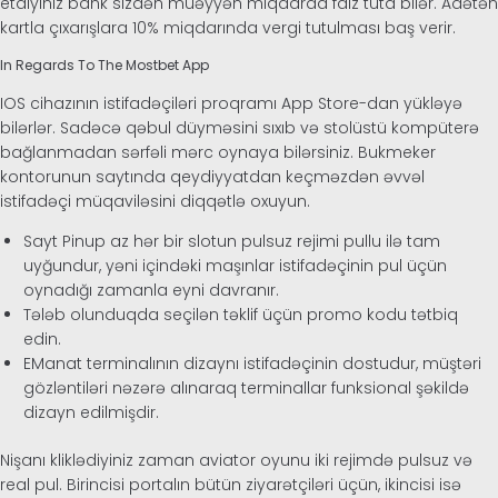
etdiyiniz bank sizdən müəyyən miqdarda faiz tuta bilər. Adətən
kartla çıxarışlara 10% miqdarında vergi tutulması baş verir.
In Regards To The Mostbet App
IOS cihazının istifadəçiləri proqramı App Store-dan yükləyə
bilərlər. Sadəcə qəbul düyməsini sıxıb və stolüstü kompüterə
bağlanmadan sərfəli mərc oynaya bilərsiniz. Bukmeker
kontorunun saytında qeydiyyatdan keçməzdən əvvəl
istifadəçi müqaviləsini diqqətlə oxuyun.
Sayt Pinup az hər bir slotun pulsuz rejimi pullu ilə tam
uyğundur, yəni içindəki maşınlar istifadəçinin pul üçün
oynadığı zamanla eyni davranır.
Tələb olunduqda seçilən təklif üçün promo kodu tətbiq
edin.
EManat terminalının dizaynı istifadəçinin dostudur, müştəri
gözləntiləri nəzərə alınaraq terminallar funksional şəkildə
dizayn edilmişdir.
Nişanı kliklədiyiniz zaman aviator oyunu iki rejimdə pulsuz və
real pul. Birincisi portalın bütün ziyarətçiləri üçün, ikincisi isə