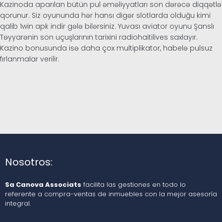
Kazinoda aparılan bütün pul əməliyyatları son dərəcə diqqətlə
qorunur. Siz oyununda hər hansı digər slotlarda olduğu kimi
qalib 1win apk indir gələ bilərsiniz. Yuvası aviator oyunu Şanslı
Təyyarənin son uçuşlarının tarixini radiohaitilives saxlayır.
Kazino bonusunda isə daha çox multiplikator, habelə pulsuz
fırlanmalar verilir.
Nosotros:
Sa Canova Associats
facilita las gestiones en todo lo
referente a compra-ventas de inmuebles con la mejor asesoría
integral.