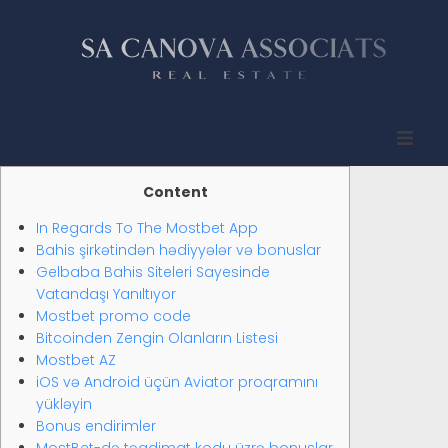
Inicio
Content
In Regards To The Mostbet App
Quienes somos
Bahis şirkətindən hədiyyələr və bonuslar
Gelbaba Bahis Siteleri Sayesinde
Propiedades
Vatandaşı Yanıltıyor
Mostbet promo code
Compradores
Bitcoinden Zengin Olanların Listesi
Mostbet AZ
iOS və Android üçün Aviator proqramını
Vendedores
yükləyin
Bonus endirimler
Contacto