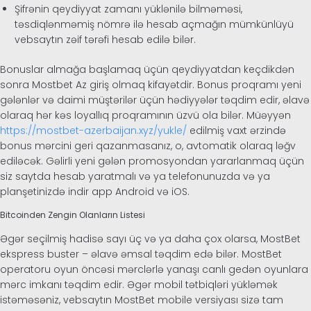
Şifrənin qeydiyyat zamanı yüklənilə bilməməsi,
təsdiqlənməmiş nömrə ilə hesab açmağın mümkünlüyü
vebsaytın zəif tərəfi hesab edilə bilər.
Bonuslar almağa başlamaq üçün qeydiyyatdan keçdikdən
sonra Mostbet Az giriş olmaq kifayətdir. Bonus proqramı yeni
gələnlər və daimi müştərilər üçün hədiyyələr təqdim edir, əlavə
olaraq hər kəs loyallıq proqramının üzvü ola bilər. Müəyyən
https://mostbet-azerbaijan.xyz/yukle/
edilmiş vaxt ərzində
bonus mərcini geri qazanmasanız, o, avtomatik olaraq ləğv
ediləcək. Gəlirli yeni gələn promosyondan yararlanmaq üçün
siz saytda hesab yaratmalı və ya telefonunuzda və ya
planşetinizdə indir app Android və iOS.
Bitcoinden Zengin Olanların Listesi
Əgər seçilmiş hadisə sayı üç və ya daha çox olarsa, MostBet
ekspress buster – əlavə əmsal təqdim edə bilər. MostBet
operatoru oyun öncəsi mərclərlə yanaşı canlı gedən oyunlara
mərc imkanı təqdim edir. Əgər mobil tətbiqləri yükləmək
istəməsəniz, vebsaytın MostBet mobile versiyası sizə tam