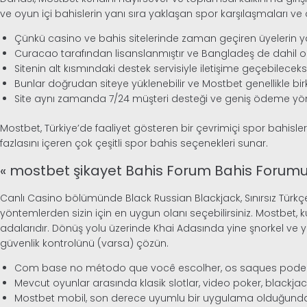
ve oyun içi bahislerin yanı sıra yaklaşan spor karşılaşmaları ve diğ
Çünkü casino ve bahis sitelerinde zaman geçiren üyelerin yasa
Curacao tarafından lisanslanmıştır ve Bangladeş de dahil 
Sitenin alt kısmındaki destek servisiyle iletişime geçebileceksi
Bunlar doğrudan siteye yüklenebilir ve Mostbet genellikle b
Site aynı zamanda 7/24 müşteri desteği ve geniş ödeme yönt
Mostbet, Türkiye’de faaliyet gösteren bir çevrimiçi spor bahisler
fazlasını içeren çok çeşitli spor bahis seçenekleri sunar.
« mostbet şikayet Bahis Forum Bahis Forum
Canlı Casino bölümünde Black Russian Blackjack, Sınırsız Türkç
yöntemlerden sizin için en uygun olanı seçebilirsiniz. Mostbet, ku
adalarıdır. Dönüş yolu üzerinde Khai Adasında yine şnorkel v
güvenlik kontrolünü (varsa) çözün.
Com base no método que você escolher, os saques podem
Mevcut oyunlar arasında klasik slotlar, video poker, blackjac
Mostbet mobil, son derece uyumlu bir uygulama olduğundan, h