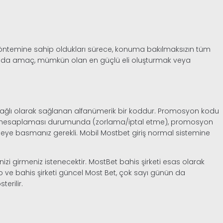
yöntemine sahip oldukları sürece, konuma bakılmaksızın tüm
yununda amaç, mümkün olan en güçlü eli oluşturmak veya
 bağlı olarak sağlanan alfanümerik bir koddur. Promosyon kodu
ahis hesaplaması durumunda (zorlama/iptal etme), promosyon
üğmeye basmanız gerekli. Mobil Mostbet giriş normal sistemine
zi girmeniz istenecektir. MostBet bahis şirketi esas olarak
o ve bahis şirketi güncel Most Bet, çok sayı günün da
erilir.