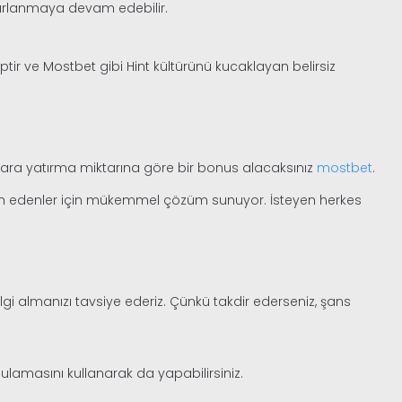
ararlanmaya devam edebilir.
tir ve Mostbet gibi Hint kültürünü kucaklayan belirsiz
para yatırma miktarına göre bir bonus alacaksınız
mostbet
.
ercih edenler için mükemmel çözüm sunuyor. İsteyen herkes
 almanızı tavsiye ederiz. Çünkü takdir ederseniz, şans
lamasını kullanarak da yapabilirsiniz.