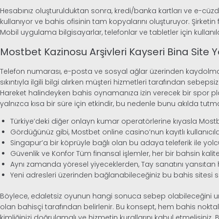
Hesabınız oluşturulduktan sonra, kredi/banka kartları ve e-cüzd
kullanıyor ve bahis ofisinin tam kopyalarını oluşturuyor. Şirketin
Mobil uygulama bilgisayarlar, telefonlar ve tabletler için kullanı
Mostbet Kazinosu Arşivleri Kayseri Bina Site
Telefon numarası, e-posta ve sosyal ağlar üzerinden kaydolma
sıkıntıyla ilgili bilgi alırken müşteri hizmetleri tarafından seb
Hareket halindeyken bahis oynamanıza izin verecek bir spor platf
yalnızca kısa bir süre için etkindir, bu nedenle bunu akılda tutm
Türkiye’deki diğer onlayn kumar operatörlerine kıyasla Mostb
Gördüğünüz gibi, Mostbet online casino’nun kayıtlı kullanıcılar
Singapur’a bir köprüyle bağlı olan bu adaya teleferik ile yolc
Güvenlik ve Konfor Tüm finansal işlemler, her bir bahsin kalite
Aynı zamanda yöresel yiyeceklerden, Tay sanatını yansıtan he
Yeni adresleri üzerinden bağlanabileceğiniz bu bahis sitesi
Böylece, edaletsiz oyunun hangi sonuca sebep olabileceğini unu
olan bahisçi tarafından belirlenir. Bu konsept, hem bahis noktal
kimliğinizi doğrulamalı ve hizmetin kurallarını kabul etmelisiniz.