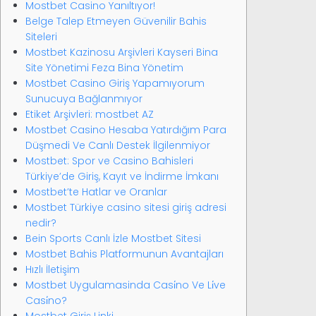
Mostbet Casino Yanıltıyor!
Belge Talep Etmeyen Güvenilir Bahis
Siteleri
Mostbet Kazinosu Arşivleri Kayseri Bina
Site Yönetimi Feza Bina Yönetim
Mostbet Casino Giriş Yapamıyorum
Sunucuya Bağlanmıyor
Etiket Arşivleri: mostbet AZ
Mostbet Casino Hesaba Yatırdığım Para
Düşmedi Ve Canlı Destek İlgilenmiyor
Mostbet: Spor ve Casino Bahisleri
Türkiye’de Giriş, Kayıt ve İndirme İmkanı
Mostbet’te Hatlar ve Oranlar
Mostbet Türkiye casino sitesi giriş adresi
nedir?
Bein Sports Canlı İzle Mostbet Sitesi
Mostbet Bahis Platformunun Avantajları
Hızlı İletişim
Mostbet Uygulamasinda Casi̇no Ve Li̇ve
Casi̇no?