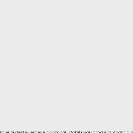
mlerini desteklemeye adamıştır. Mobil uygulama iOS, Android, Sym