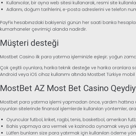
Kullanıcılar, bir ayna web sitesi kullanarak, resmi site kul
Adlarını, doğum tarihlerini, e-posta adreslerini ve telefon nu
PayFix hesabınızdaki bakiyenizi günün her saati banka hesapların
kumarhaneler çevrimiçi alanda nadirdir.
Müşteri desteği
Mostbet Casino ilk para yatırma işleminizle eşleşir; yoğun zam
Çok çeşitli oyunlara, harika teknik desteğe ve harika oranlara 
Android veya iOS cihaz kullanımı altında Mostbet Türkiye mobil u
MostBet AZ Most Bet Casino Qeydiy
Mostbet para yatırma işlemi yapmadan önce, yardım hattına ula
oyunları sitelerinde finansal işlemlerde kullanılan yöntemler, ara
Oyuncular futbol, ​​kriket, ragbi, tenis, basketbol, ​​amerikan fut
Bahis yapmaya ara vermek ve kazinoda oynamak veya şirketin
Lütfen bunların size para yatırmak için kullanılan ödeme yö