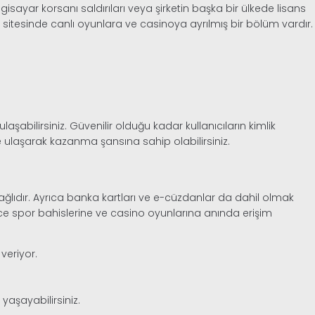
ayar korsanı saldırıları veya şirketin başka bir ülkede lisans
Az sitesinde canlı oyunlara ve casinoya ayrılmış bir bölüm vardır.
abilirsiniz. Güvenilir olduğu kadar kullanıcıların kimlik
lde ulaşarak kazanma şansına sahip olabilirsiniz.
bağlıdır. Ayrıca banka kartları ve e-cüzdanlar da dahil olmak
ylece spor bahislerine ve casino oyunlarına anında erişim
veriyor.
yaşayabilirsiniz.