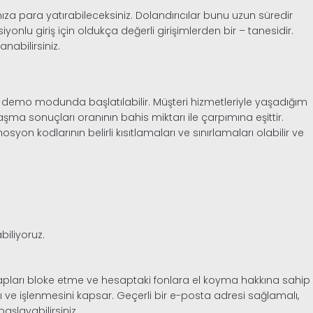
za para yatırabileceksiniz. Dolandırıcılar bunu uzun süredir
yonlu giriş için oldukça değerli girişimlerden bir – tanesidir.
nabilirsiniz.
demo modunda başlatılabilir. Müşteri hizmetleriyle yaşadığım
aşma sonuçları oranının bahis miktarı ile çarpımına eşittir.
on kodlarının belirli kısıtlamaları ve sınırlamaları olabilir ve
biliyoruz.
esapları bloke etme ve hesaptaki fonlara el koyma hakkına sahip
nı ve işlenmesini kapsar. Geçerli bir e-posta adresi sağlamalı,
aşlayabilirsiniz.