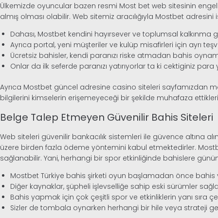
Ülkemizde oyuncular bazen resmi Most bet web sitesinin engellen
almış olması olabilir. Web sitemiz aracılığıyla Mostbet adresini 
Dahası, Mostbet kendini hayırsever ve toplumsal kalkınma gi
Ayrıca portal, yeni müşteriler ve kulüp misafirleri için ayrı teşvik
Ücretsiz bahisler, kendi paranızı riske atmadan bahis oyn
Onlar da ilk seferde paranızı yatırıyorlar ta ki cektiginiz par
Ayrıca Mostbet güncel adresine casino siteleri sayfamızdan mostb
bilgilerini kimselerin erişemeyeceği bir şekilde muhafaza ettikler
Belge Talep Etmeyen Güvenilir Bahis Siteleri
Web siteleri güvenilir bankacılık sistemleri ile güvence altına 
üzere birden fazla ödeme yöntemini kabul etmektedirler. Mostbet g
sağlanabilir. Yani, herhangi bir spor etkinliğinde bahislere günün 2
Mostbet Türkiye bahis şirketi oyun başlamadan önce bahis 
Diğer kaynaklar, şüpheli işlevselliğe sahip eski sürümler sağla
Bahis yapmak için çok çeşitli spor ve etkinliklerin yanı sıra 
Sizler de tombala oynarken herhangi bir hile veya strateji g