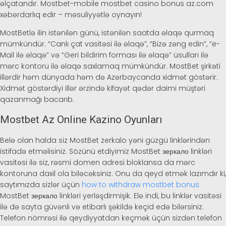
əlçatandır. Mostbet-mobile mostbet casino bonus az.com
xəbərdarlıq edir – məsuliyyətlə oynayın!
MostBetlə ilin istənilən günü, istənilən saatda əlaqə qurmaq
mümkündür. “Canlı çat vasitəsi ilə əlaqə”, “Bizə zəng edin”, “e-
Mail ilə əlaqə” və “Geri bildirim forması ilə əlaqə” üsulları ilə
mərc kontoru ilə əlaqə saxlamaq mümkündür. MostBet şirkəti
illərdir həm dünyada həm də Azərbaycanda xidmət göstərir.
Xidmət göstərdiyi illər ərzində kifayət qədər daimi müştəri
qazanmağı bacarıb.
Mostbet Az Online Kazino Oyunları
Belə olan halda siz MostBet zerkalo yəni güzgü linklərindən
istifadə etməlisiniz. Sözünü etdiyimiz MostBet зеркало linkləri
vasitəsi ilə siz, rəsmi domen adresi bloklansa da mərc
kontoruna daxil ola biləcəksiniz. Onu da qeyd etmək lazımdır ki,
saytımızda sizlər üçün
how to withdraw mostbet bonus
MostBet зеркало linkləri yerləşdirmişik. Elə indi, bu linklər vasitəsi
ilə də sayta güvənli və etibarlı şəkildə keçid edə bilərsiniz.
Telefon nömrəsi ilə qeydiyyatdan keçmək üçün sizdən telefon