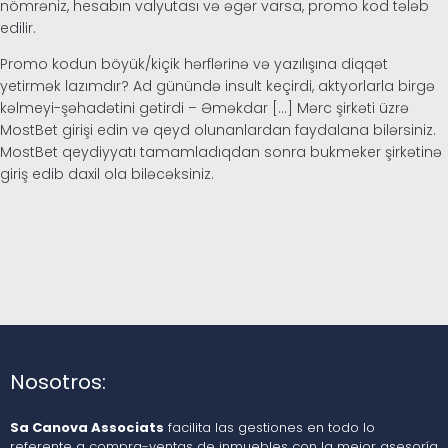
nömrəniz, hesabın valyutası və əgər varsa, promo kod tələb
edilir.
Promo kodun böyük/kiçik hərflərinə və yazılışına diqqət
yetirmək lazımdır? Ad günündə insult keçirdi, aktyorlarla birgə
kəlmeyi-şəhadətini gətirdi – Əməkdar […] Mərc şirkəti üzrə
MostBet girişi edin və qeyd olunanlardan faydalana bilərsiniz.
MostBet qeydiyyatı tamamladıqdan sonra bukmeker şirkətinə
giriş edib daxil ola biləcəksiniz.
Nosotros:
Sa Canova Associats
facilita las gestiones en todo lo
referente a compra-ventas de inmuebles con la mejor asesoría