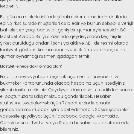
fərqlənir.
Bu gün on minlərlə istifadəçi bukmeker xidmətindən istifadə
edir. Şirkət sürətlə müştəriləri cəlb edir və bunun səbəbi əlverişli
bahislər, ən yaxşı bonuslar, geniş bir qumar əyləncəsidir. BC
Mostbet Avropa Birliyi ərazisində qeydiyyatdan keçmişdir.
Şirkət qurulduğu andan lisenziya aldı və AB -də rəsmi olaraq
fəaliyyət göstərir. Amma qanunvericilik ölkə vətəndaşlarına
qumar oynamağı rəsmən qadağan etmir.
MostBet-ə necə daxil olmaq olar?
Email ilə qeydiyyatdan keçmək üçün email ünvanınızı və
bukmeker kontorununda olacaq hesabınız üçün istədiyiniz
şifrəni daxil etməlisiniz. Qeydiyyat düyməsini kliklədikdən sonra
e-poçtunuza təsdiq məktubu göndəriləcək. Hesabın
statusunu təsdiqləmək üçün 72 saat ərzində emailə
göndərilən məktubdakı şifrə daxil edilməlidir. Sosial şəbəkələr
vasitəsilə qeydiyyat üçün Facebook, Google, VKontakte,
Odnoklassniki, Twitter və ya Steam hesabınızdan istifadə edə
bilərsiniz.