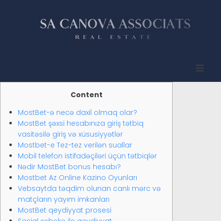
Inicio
Content
MostBet-ə necə daxil olmaq olar?
Quienes somos
MostBet şəxsi hesabınıza giriş tətbiq
vasitəsilə giriş və xüsusiyyətlər
Propiedades
Mostbet-e Tez-tez verilən suallar
Mobil telefon istifadəçiləri üçün tətbiqlər
Compradores
Nədir MostBet bonus hesabı?
Mostbet Az Online Kazino Oyunları
Vebsaytda təqdim olunan canlı mərc və
Vendedores
matçların yayım imkanları
MostBet qeydiyyat prosesi
Contacto