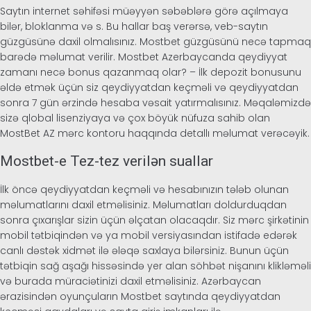
Saytın internet səhifəsi müəyyən səbəblərə görə açılmaya
bilər, bloklanma və s. Bu hallar baş verərsə, veb-saytın
güzgüsünə daxil olmalısınız. Mostbet güzgüsünü necə tapmaq
barədə məlumat verilir. Mostbet Azerbaycanda qeydiyyat
zamanı necə bonus qazanmaq olar? – İlk depozit bonusunu
əldə etmək üçün siz qeydiyyatdan keçməli və qeydiyyatdan
sonra 7 gün ərzində hesaba vəsait yatırmalısınız. Məqaləmizdə
sizə qlobal lisenziyaya və çox böyük nüfuza sahib olan
MostBet AZ mərc kontoru haqqında detallı məlumat verəcəyik.
Mostbet-e Tez-tez verilən suallar
İlk öncə qeydiyyatdan keçməli və hesabınızın tələb olunan
məlumatlarını daxil etməlisiniz. Məlumatları doldurduqdan
sonra çıxarışlar sizin üçün əlçatan olacaqdır. Siz mərc şirkətinin
mobil tətbiqindən və ya mobil versiyasından istifadə edərək
canlı dəstək xidmət ilə ələqə saxlaya bilərsiniz. Bunun üçün
tətbiqin sağ aşağı hissəsində yer alan söhbət nişanını klikləməli
və burada müraciətinizi daxil etməlisiniz. Azərbaycan
ərazisindən oyunçuların Mostbet saytında qeydiyyatdan