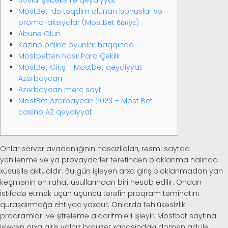
Sosial şəbəkə ilə qeydiyyat
MostBet-də təqdim olunan bonuslar və
promo-aksiyalar (MostBet бонус)
Inglés
Abunə Olun
Kazino online oyunlar haqqında
Alemán
Mostbetten Nasıl Para Çekilir
MostBet Giriş – Mostbet qeydiyyat
Azərbaycan
Azərbaycan mərc saytı
MostBet Azerbaycan 2023 – Most Bet
casino AZ qeydiyyat
Onlar server avadanlığının nasazlıqları, rəsmi saytda
yenilənmə və ya provayderlər tərəfindən bloklanma halında
xüsusilə aktualdır. Bu gün işləyən arxa giriş bloklanmadan yan
keçmənin ən rahat üsullarından biri hesab edilir. Ondan
istifadə etmək üçün üçüncü tərəfin proqram təminatını
quraşdırmağa ehtiyac yoxdur. Onlarda təhlükəsizlik
proqramları və şifrələmə alqoritmləri işləyir. Mostbet saytına
işləyən arxa giriş yalnız brauzer xanasındakı domen adı ilə