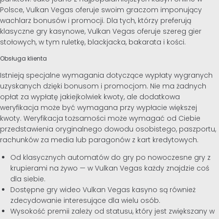
Polsce, Vulkan Vegas oferuje swoim graczom imponujący
wachlarz bonusów i promocji. Dla tych, którzy preferują
klasyczne gry kasynowe, Vulkan Vegas oferuje szereg gier
stołowych, w tym ruletkę, blackjacka, bakarata i kości.
Obsługa klienta
Istnieją specjalne wymagania dotyczące wypłaty wygranych
uzyskanych dzięki bonusom i promocjom. Nie ma żadnych
opłat za wypłatę jakiejkolwiek kwoty, ale dodatkowa
weryfikacja może być wymagana przy wypłacie większej
kwoty. Weryfikacja tożsamości może wymagać od Ciebie
przedstawienia oryginalnego dowodu osobistego, paszportu,
rachunków za media lub paragonów z kart kredytowych.
Od klasycznych automatów do gry po nowoczesne gry z
krupierami na żywo — w Vulkan Vegas każdy znajdzie coś
dla siebie.
Dostępne gry wideo Vulkan Vegas kasyno są również
zdecydowanie interesujące dla wielu osób.
Wysokość premii zależy od statusu, który jest zwiększany w