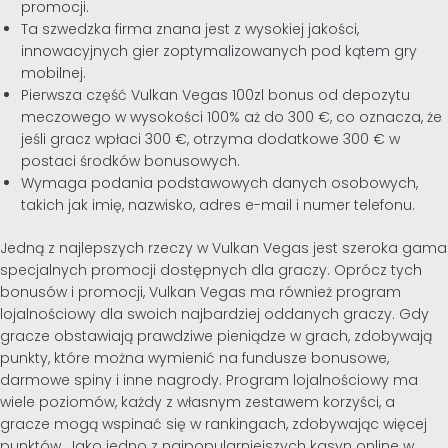
promocji.
Ta szwedzka firma znana jest z wysokiej jakości,
innowacyjnych gier zoptymalizowanych pod kątem gry
mobilnej.
Pierwsza część Vulkan Vegas 100zl bonus od depozytu
meczowego w wysokości 100% aż do 300 €, co oznacza, że
jeśli gracz wpłaci 300 €, otrzyma dodatkowe 300 € w
postaci środków bonusowych.
Wymaga podania podstawowych danych osobowych,
takich jak imię, nazwisko, adres e-mail i numer telefonu.
Jedną z najlepszych rzeczy w Vulkan Vegas jest szeroka gama
specjalnych promocji dostępnych dla graczy. Oprócz tych
bonusów i promocji, Vulkan Vegas ma również program
lojalnościowy dla swoich najbardziej oddanych graczy. Gdy
gracze obstawiają prawdziwe pieniądze w grach, zdobywają
punkty, które można wymienić na fundusze bonusowe,
darmowe spiny i inne nagrody. Program lojalnościowy ma
wiele poziomów, każdy z własnym zestawem korzyści, a
gracze mogą wspinać się w rankingach, zdobywając więcej
punktów. Jako jedno z najpopularniejszych kasyn online w