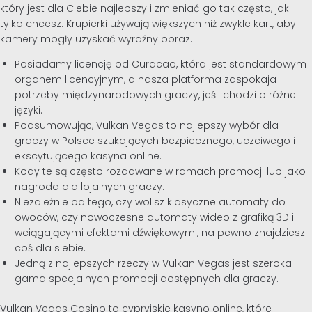
który jest dla Ciebie najlepszy i zmieniać go tak często, jak
tylko chcesz. Krupierki używają większych niż zwykle kart, aby
kamery mogły uzyskać wyraźny obraz.
Posiadamy licencję od Curacao, która jest standardowym
organem licencyjnym, a nasza platforma zaspokaja
potrzeby międzynarodowych graczy, jeśli chodzi o różne
języki.
Podsumowując, Vulkan Vegas to najlepszy wybór dla
graczy w Polsce szukających bezpiecznego, uczciwego i
ekscytującego kasyna online.
Kody te są często rozdawane w ramach promocji lub jako
nagroda dla lojalnych graczy.
Niezależnie od tego, czy wolisz klasyczne automaty do
owoców, czy nowoczesne automaty wideo z grafiką 3D i
wciągającymi efektami dźwiękowymi, na pewno znajdziesz
coś dla siebie.
Jedną z najlepszych rzeczy w Vulkan Vegas jest szeroka
gama specjalnych promocji dostępnych dla graczy.
Vulkan Vegas Casino to cypryjskie kasyno online, które