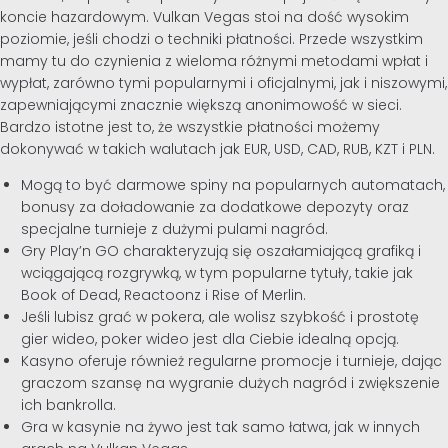
koncie hazardowym. Vulkan Vegas stoi na dość wysokim
poziomie, jeśli chodzi o techniki płatności. Przede wszystkim
mamy tu do czynienia z wieloma różnymi metodami wpłat i
wypłat, zarówno tymi popularnymi i oficjalnymi, jak i niszowymi,
zapewniającymi znacznie większą anonimowość w sieci.
Bardzo istotne jest to, że wszystkie płatności możemy
dokonywać w takich walutach jak EUR, USD, CAD, RUB, KZT i PLN.
Mogą to być darmowe spiny na popularnych automatach,
bonusy za doładowanie za dodatkowe depozyty oraz
specjalne turnieje z dużymi pulami nagród.
Gry Play’n GO charakteryzują się oszałamiającą grafiką i
wciągającą rozgrywką, w tym popularne tytuły, takie jak
Book of Dead, Reactoonz i Rise of Merlin.
Jeśli lubisz grać w pokera, ale wolisz szybkość i prostotę
gier wideo, poker wideo jest dla Ciebie idealną opcją.
Kasyno oferuje również regularne promocje i turnieje, dając
graczom szansę na wygranie dużych nagród i zwiększenie
ich bankrolla.
Gra w kasynie na żywo jest tak samo łatwa, jak w innych