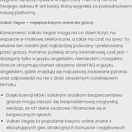
Twojego adresu IP ani kwoty, którą wygrałeś za pośrednictwem
naszej platformy.
Vulkan Vegas — najlepsze kasyno online dla graczy
Konsumenci Vulkan Vegas mogą na co dzień liczyć na
wsparcie e-mailowe, telefoniczne, a także na czat na żywo. To
właśnie ten ostatni jest najbardziej polecany i preferowany
przez graczy. Pomimo polskiej strony internetowej, czat jest –
dostępny tylko w języku angielskim, niemieckim i rosyjskim.
Gracze otrzymują również obszerny dział FAQ w języku
angielskim, gdzie znajdują się najczęściej zadawane pytania
oraz odpowiedzi na nie z dość obszernym rozwinięciem
tematu.
Dzięki licencji MGA i solidnym środkom bezpieczeństwa
gracze mogą cieszyć się bezproblemową rozgrywką,
wiedząc, że ich dane osobowe i finansowe są w
bezpiecznych rękach.
Vulkan Vegas to popularne kasyno online znane z
ekscytujących gier, atrakcyjnych bonusów i wyjątkowych