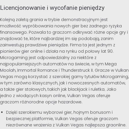
Licencjonowanie i wycofanie pieniędzy
Kolejną zaletą grania w trybie demonstracyjnym jest
możliwość wypróbowania nowych gier bez żadnego ryzyka
finansowego. Pozwala to graczom odkrywać różne opcje gry i
znajdować te, które najbardziej im się podobają, zanim
zainwestują prawdziwe pieniądze. Firma ta jest jednym z
pionierów gier online i działa na rynku od połowy lat 90.
Microgaming jest odpowiedzialny za niektóre z
najpopularniejszych automatów na świecie, w tym Mega
Moolah, Immortal Romance i Thunderstruck II. Gracze w Vulkan
Vegas mogą korzystać z szerokiej gamy tytułów Microgaming,
w tym zarówno klasycznych, jak i nowoczesnych automatów,
a także gier stołowych, takich jak blackjack i ruletka. Jako
jedno z wiodących kasyn online, Vulkan Vegas oferuje
graczom różnorodne opcje hazardowe.
Dzięki szerokiemu wyborowi gier, hojnym bonusom i
bezpiecznej platformie, Vulkan Vegas oferuje graczom
niezrównane wrażenia z Vulkan Vegas najlepsza graonline.