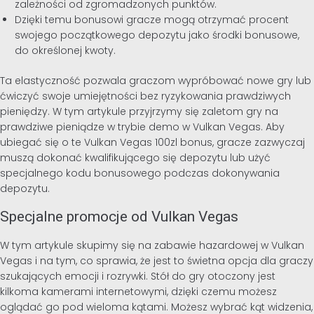
zależności od zgromadzonych punktów.
Dzięki temu bonusowi gracze mogą otrzymać procent
swojego początkowego depozytu jako środki bonusowe,
do określonej kwoty.
Ta elastyczność pozwala graczom wypróbować nowe gry lub
ćwiczyć swoje umiejętności bez ryzykowania prawdziwych
pieniędzy. W tym artykule przyjrzymy się zaletom gry na
prawdziwe pieniądze w trybie demo w Vulkan Vegas. Aby
ubiegać się o te Vulkan Vegas 100zl bonus, gracze zazwyczaj
muszą dokonać kwalifikującego się depozytu lub użyć
specjalnego kodu bonusowego podczas dokonywania
depozytu.
Specjalne promocje od Vulkan Vegas
W tym artykule skupimy się na zabawie hazardowej w Vulkan
Vegas i na tym, co sprawia, że jest to świetna opcja dla graczy
szukających emocji i rozrywki. Stół do gry otoczony jest
kilkoma kamerami internetowymi, dzięki czemu możesz
oglądać go pod wieloma kątami. Możesz wybrać kąt widzenia,