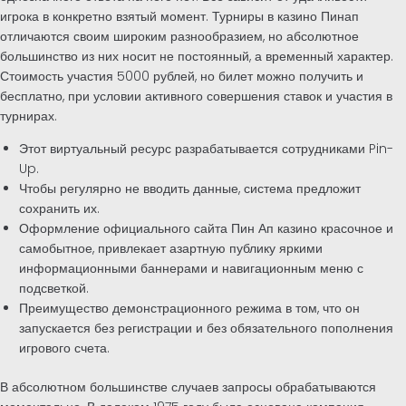
игрока в конкретно взятый момент. Турниры в казино Пинап
отличаются своим широким разнообразием, но абсолютное
большинство из них носит не постоянный, а временный характер.
Стоимость участия 5000 рублей, но билет можно получить и
бесплатно, при условии активного совершения ставок и участия в
турнирах.
Этот виртуальный ресурс разрабатывается сотрудниками Pin-
Up.
Чтобы регулярно не вводить данные, система предложит
сохранить их.
Оформление официального сайта Пин Ап казино красочное и
самобытное, привлекает азартную публику яркими
информационными баннерами и навигационным меню с
подсветкой.
Преимущество демонстрационного режима в том, что он
запускается без регистрации и без обязательного пополнения
игрового счета.
В абсолютном большинстве случаев запросы обрабатываются