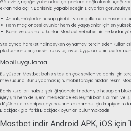
Göreviniz, uçağın yakınındaki çarpanlara bağlı olarak uçağı 
ekranında açılır. Bahisinizi yapabileceğiniz, ayarları görüntüle
Ancak, müşteriler hesap girebilir ve engelleme konusunda e
Hem maç öncesi oyunlar hem de yaşayanlar için en yüksek
Bahis ve casino tutkunları Mostbet vebsitesinin ne kadar yüks
Site ayrıca hareket halindeyken oynamayı tercih eden kullanıcıla
platformuna erişmesini kolaylaştırıyor. Uygulamanın performans
Mobil uygulama
Bu yüzden Mostbet bahis sitesi en çok sevilen ve bahis için tercih
mevzusuna. Bunu yapmak için, mobil tarayıcınızdan resmi Mostbet
Bahis kuralları, haksız işbirliği şüpheleri nedeniyle hesapları 
işleyişini hem de işlem merkezinde etkileşimli bahis alımını ve iş
düşük bir ele sahipse, oyuncunun kazanması için krupiyenin dah
Blackjack gibi farklı Blackjack oyunları bulunmaktadır.
Mostbet indir Android APK, iOS için Tü