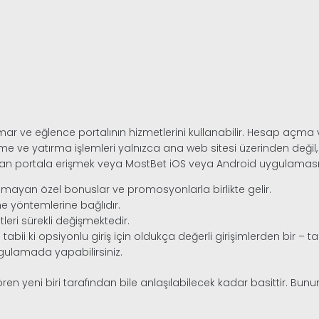
mar ve eğlence portalının hizmetlerini kullanabilir. Hesap açma 
kme ve yatırma işlemleri yalnızca ana web sitesi üzerinden değil
dan portala erişmek veya MostBet iOS veya Android uygulamasını
mayan özel bonuslar ve promosyonlarla birlikte gelir.
 yöntemlerine bağlıdır.
leri sürekli değişmektedir.
abii ki opsiyonlu giriş için oldukça değerli girişimlerden bir – ta
ulamada yapabilirsiniz.
ren yeni biri tarafından bile anlaşılabilecek kadar basittir. Bunu