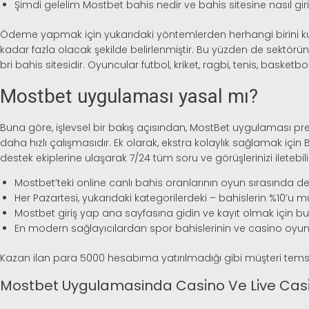
Şimdi gelelim Mostbet bahis nedir ve bahis sitesine nasıl gir
Ödeme yapmak için yukarıdaki yöntemlerden herhangi birini kullana
kadar fazla olacak şekilde belirlenmiştir. Bu yüzden de sektör
bri bahis sitesidir. Oyuncular futbol, ​​kriket, ragbi, tenis, basket
Mostbet uygulaması yasal mı?
Buna göre, işlevsel bir bakış açısından, MostBet uygulaması pre
daha hızlı çalışmasıdır. Ek olarak, ekstra kolaylık sağlamak için B
destek ekiplerine ulaşarak 7/24 tüm soru ve görüşlerinizi iletebilir
Mostbet’teki online canlı bahis oranlarının oyun sırasında de
Her Pazartesi, yukarıdaki kategorilerdeki – bahislerin %10’u 
Mostbet giriş yap ana sayfasına gidin ve kayıt olmak için but
En modern sağlayıcılardan spor bahislerinin ve casino oyunlar
Kazan ilan para 5000 hesabıma yatırılmadığı gibi müşteri temsil
Mostbet Uygulamasinda Casi̇no Ve Li̇ve Casi