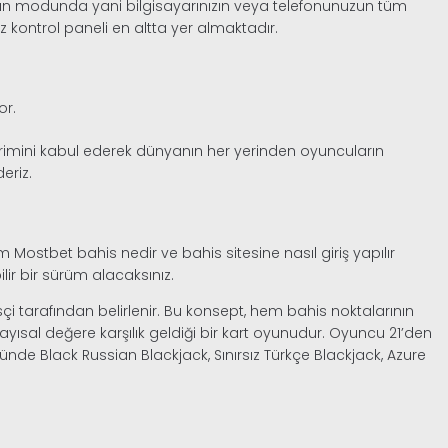
an modunda yani bilgisayarınızın veya telefonunuzun tüm
 kontrol paneli en altta yer almaktadır.
or.
birimini kabul ederek dünyanın her yerinden oyuncuların
eriz.
m Mostbet bahis nedir ve bahis sitesine nasıl giriş yapılır
ir bir sürüm alacaksınız.
çi tarafından belirlenir. Bu konsept, hem bahis noktalarının
sayısal değere karşılık geldiği bir kart oyunudur. Oyuncu 21’den
de Black Russian Blackjack, Sınırsız Türkçe Blackjack, Azure