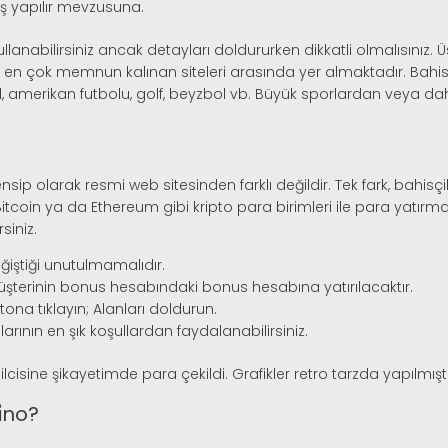
iş yapılır mevzusuna.
bilirsiniz ancak detayları doldururken dikkatli olmalısınız. Üste
ün en çok memnun kalınan siteleri arasında yer almaktadır. Bah
bol, ​​amerikan futbolu, golf, beyzbol vb. Büyük sporlardan veya daha
nsip olarak resmi web sitesinden farklı değildir. Tek fark, bahi
itcoin ya da Ethereum gibi kripto para birimleri ile para yatırma i
siniz.
ğiştiği unutulmamalıdır.
müşterinin bonus hesabındaki bonus hesabına yatırılacaktır.
ona tıklayın; Alanları doldurun.
ının en şık koşullardan faydalanabilirsiniz.
cisine şikayetimde para çekildi. Grafikler retro tarzda yapılmış
̇no?