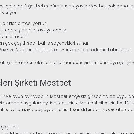
parayı çalarlar. Diğer bahis bürolarına kıyasla Mostbet çok daha f
 veriyor.
 bir kısıtlaması yoktur.
anızı şiddetle tavsiye ederiz.
indirile bilir.
çeren çok çeşitli spor bahis seçenekleri sunar.
oPayz ve Neteller gibi popüler e-cüzdanlarla ödeme kabul eder.
amak için mümkün olan en iyi kumar deneyimini sunmaya çalışm
eri Şirketi Mostbet
ilir ve oyun oynayabilir. Mostbet engelsiz girişadına da uygula
radan uygulamayı indirebilirsiniz. Mostbet sitesinin her türlü
his oynamaya başlayabilirsiniz! Lisanslı bir bahis operatörüdür,
eşitlidir.
 bağlı bir bahis sitesinin resmi web sitesinin adresi bulunmalı ve