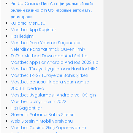
Pin Up Casino Пин Ап официальный сайт
онлайн казино pin up, игровые автоматы,
регистраци
Kullanıcı Menüsü
Mostbet App Register
Hızlı İletişim
Mostbet Para Yatırma Seçenekleri
Nelerdir? Para Yatırmak Güvenli mi?
ToThe Method Download And Set Up
Mostbet App For Android And Ios 2022 Tip
Mostbet Türkiye Uygulaması Nasıl Indirilir?
Mostbet TR-27 Türkiye’de Bahis Şirketi
Mostbet bonusu, ilk para yatırmanıza
2500 TL bedava
Mostbet Uygulaması: Android ve iOS için
Mostbet apk’yi indirin 2022
Hızlı Bağlantılar
Güvenilir Yabancı Bahis Siteleri
Web Sitesinin Mobil Versiyonu
Mostbet Casino Giriş Yapamıyorum