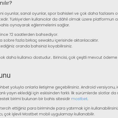
ılır?
ini oyunlar, sanal oyunlar, spor bahisleri ve çok daha fazlasın
. Türkiye’den kullanıcılar da dâhil olmak üzere platformun aktif 
a bahis oynayarak eğlenmelerini sağlar.
lince 72 saatlerden bahsediyor.
bre fazla birkaç sewaktu içerisinde aktarılacaktır.
iğiniz oranda bahsinizi koyabilirsiniz.
daha kullanıcı dostudur.. Birincisi, çok çeşitli mevcut ödeme y
runu
bet yoluyla onlarla iletişime geçebilirsiniz. Android versiyonu, 
 yayın eklediği için eskisinden farklı. İlk sürümlerde slotlar da 
destek birimi bulunan bir bahis sitesidir
mostbet
.
ercih ettiğiniz para biriminde para yatırmak için kullanabilirsini
cı, çok işlevli Mostbet mobil uygulamayı kullanabilir.