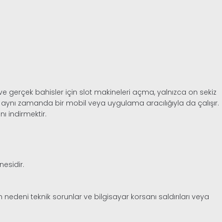
ve gerçek bahisler için slot makineleri açma, yalnızca on sekiz
, aynı zamanda bir mobil veya uygulama aracılığıyla da çalışır.
 indirmektir.
nesidir.
n nedeni teknik sorunlar ve bilgisayar korsanı saldırıları veya